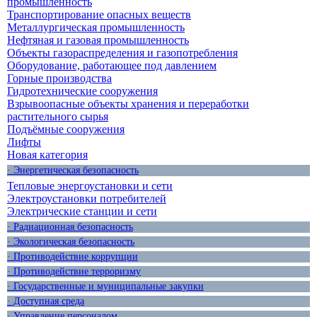
промышленность
Транспортирование опасных веществ
Металлургическая промышленность
Нефтяная и газовая промышленность
Объекты газораспределения и газопотребления
Оборудование, работающее под давлением
Горные производства
Гидротехнические сооружения
Взрывоопасные объекты хранения и переработки
растительного сырья
Подъёмные сооружения
Лифты
Новая категория
· Энергетическая безопасность
Тепловые энергоустановки и сети
Электроустановки потребителей
Электрические станции и сети
· Радиационная безопасность
· Экологическая безопасность
· Противодействие коррупции
· Противодействие терроризму
· Государственные и муниципальные закупки
· Доступная среда
· Управление персоналом