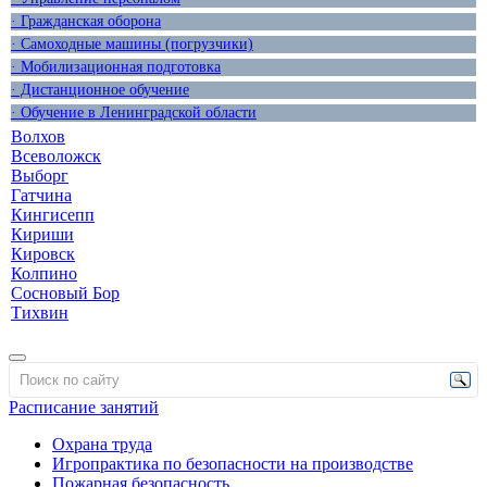
· Гражданская оборона
· Самоходные машины (погрузчики)
· Мобилизационная подготовка
· Дистанционное обучение
· Обучение в Ленинградской области
Волхов
Всеволожск
Выборг
Гатчина
Кингисепп
Кириши
Кировск
Колпино
Сосновый Бор
Тихвин
Расписание занятий
Охрана труда
Игропрактика по безопасности на производстве
Пожарная безопасность