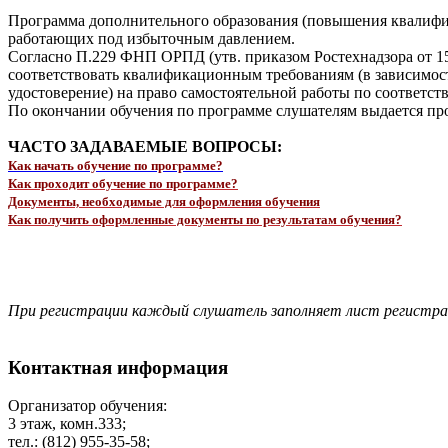
Программа дополнительного образования (повышения квалифик
работающих под избыточным давлением.
Согласно П.229 ФНП ОРПД (утв. приказом Ростехнадзора от 15
соответствовать квалификационным требованиям (в зависимост
удостоверение) на право самостоятельной работы по соответс
По окончании обучения по программе слушателям выдается про
ЧАСТО ЗАДАВАЕМЫЕ ВОПРОСЫ:
Как начать обучение по программе?
Как проходит обучение по программе?
Документы, необходимые для оформления обучения
Как получить оформленные документы по результатам обучения?
При регистрации каждый слушатель заполняет лист регистр
Контактная информация
Организатор обучения:
3 этаж, комн.333;
тел.: (812) 955-35-58;