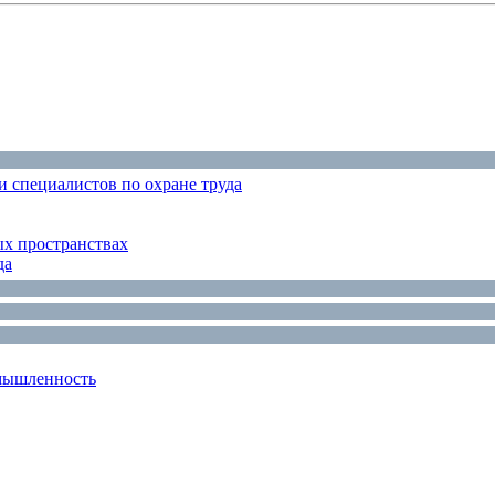
 специалистов по охране труда
ых пространствах
да
мышленность