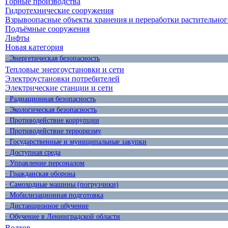
Горные производства
Гидротехнические сооружения
Взрывоопасные объекты хранения и переработки растительног
Подъёмные сооружения
Лифты
Новая категория
· Энергетическая безопасность
Тепловые энергоустановки и сети
Электроустановки потребителей
Электрические станции и сети
· Радиационная безопасность
· Экологическая безопасность
· Противодействие коррупции
· Противодействие терроризму
· Государственные и муниципальные закупки
· Доступная среда
· Управление персоналом
· Гражданская оборона
· Самоходные машины (погрузчики)
· Мобилизационная подготовка
· Дистанционное обучение
· Обучение в Ленинградской области
Волхов