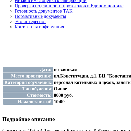
Независимая оценка квалификации
Проверка подлинности протоколов в Едином портале
Готовность документов ТАК
Нормативные документы
Это интересно!
Контактная информация
Дата:
по заявкам
Место проведения:
пл.Конституции, д.1, БЦ "Константа
Категория обучаемых:
персонал котельных и цехов, занят
Тип обучения:
Очное
Стоимость:
8000 руб.
Начало занятий
10:00
Подробное описание
Согласно ст.196 ч.4 Трудового Кодекса и ст.9 Федеральног