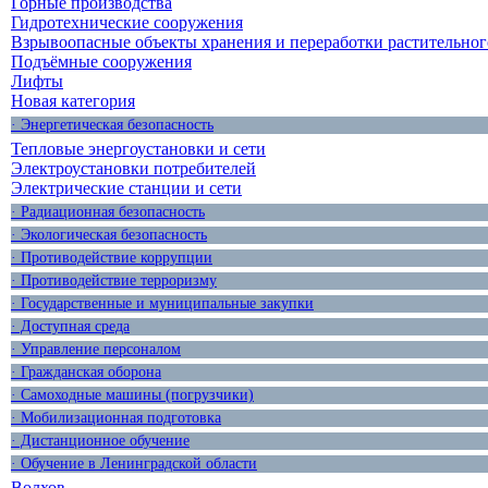
Горные производства
Гидротехнические сооружения
Взрывоопасные объекты хранения и переработки растительног
Подъёмные сооружения
Лифты
Новая категория
· Энергетическая безопасность
Тепловые энергоустановки и сети
Электроустановки потребителей
Электрические станции и сети
· Радиационная безопасность
· Экологическая безопасность
· Противодействие коррупции
· Противодействие терроризму
· Государственные и муниципальные закупки
· Доступная среда
· Управление персоналом
· Гражданская оборона
· Самоходные машины (погрузчики)
· Мобилизационная подготовка
· Дистанционное обучение
· Обучение в Ленинградской области
Волхов