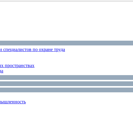
 специалистов по охране труда
ых пространствах
да
мышленность