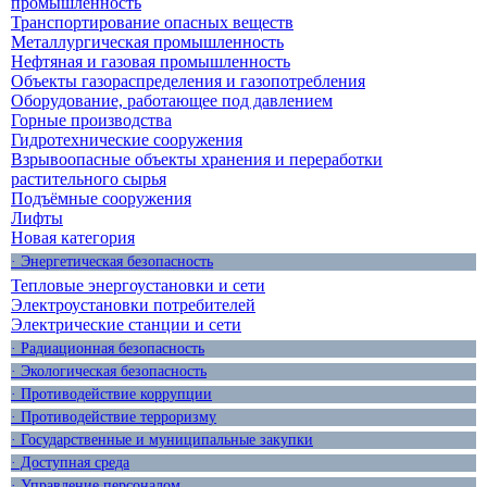
промышленность
Транспортирование опасных веществ
Металлургическая промышленность
Нефтяная и газовая промышленность
Объекты газораспределения и газопотребления
Оборудование, работающее под давлением
Горные производства
Гидротехнические сооружения
Взрывоопасные объекты хранения и переработки
растительного сырья
Подъёмные сооружения
Лифты
Новая категория
· Энергетическая безопасность
Тепловые энергоустановки и сети
Электроустановки потребителей
Электрические станции и сети
· Радиационная безопасность
· Экологическая безопасность
· Противодействие коррупции
· Противодействие терроризму
· Государственные и муниципальные закупки
· Доступная среда
· Управление персоналом