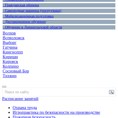
· Гражданская оборона
· Самоходные машины (погрузчики)
· Мобилизационная подготовка
· Дистанционное обучение
· Обучение в Ленинградской области
Волхов
Всеволожск
Выборг
Гатчина
Кингисепп
Кириши
Кировск
Колпино
Сосновый Бор
Тихвин
Расписание занятий
Охрана труда
Игропрактика по безопасности на производстве
Пожарная безопасность