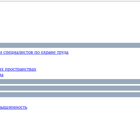
 специалистов по охране труда
ых пространствах
да
мышленность