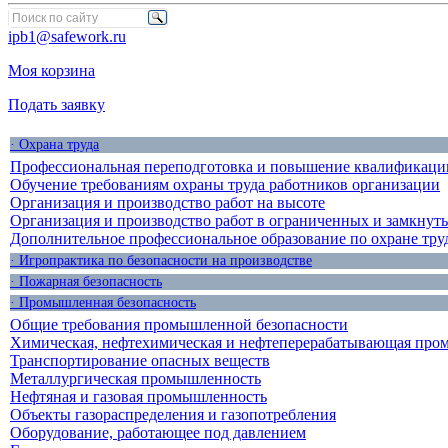
ipb1@safework.ru
Моя корзина
Подать заявку
· Охрана труда
Профессиональная переподготовка и повышение квалификации
Обучение требованиям охраны труда работников организации
Организация и производство работ на высоте
Организация и производство работ в ограниченных и замкнут
Дополнительное профессиональное образование по охране тру
· Игропрактика по безопасности на производстве
· Пожарная безопасность
· Промышленная безопасность
Общие требования промышленной безопасности
Химическая, нефтехимическая и нефтеперерабатывающая про
Транспортирование опасных веществ
Металлургическая промышленность
Нефтяная и газовая промышленность
Объекты газораспределения и газопотребления
Оборудование, работающее под давлением