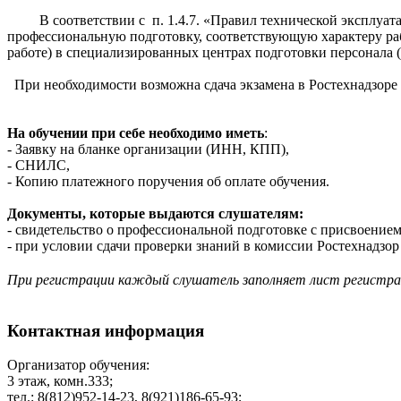
В соответствии с п. 1.4.7. «Правил технической эксплуата
профессиональную подготовку, соответствующую характеру ра
работе) в специализированных центрах подготовки персонала (
При необходимости возможна сдача экзамена в Ростехнадзоре 
На обучении при себе необходимо иметь
:
- Заявку на бланке организации (ИНН, КПП),
- СНИЛС,
- Копию платежного поручения об оплате обучения.
Документы, которые выдаются слушателям:
- cвидетельство о профессиональной подготовке с присвоени
- при условии сдачи проверки знаний в комиссии Ростехнадзор 
При регистрации каждый слушатель заполняет лист регистр
Контактная информация
Организатор обучения:
3 этаж, комн.333;
тел.: 8(812)952-14-23, 8(921)186-65-93;