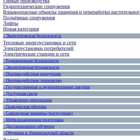
Горные производства
Гидротехнические сооружения
Взрывоопасные объекты хранения и переработки растительног
Подъёмные сооружения
Лифты
Новая категория
· Энергетическая безопасность
Тепловые энергоустановки и сети
Электроустановки потребителей
Электрические станции и сети
· Радиационная безопасность
· Экологическая безопасность
· Противодействие коррупции
· Противодействие терроризму
· Государственные и муниципальные закупки
· Доступная среда
· Управление персоналом
· Гражданская оборона
· Самоходные машины (погрузчики)
· Мобилизационная подготовка
· Дистанционное обучение
· Обучение в Ленинградской области
Волхов