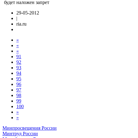
будет наложен запрет
29-05-2012
|
ria.ru
«
«
«
91
92
93
94
95
96
97
98
99
100
»
»
Минпросвещения России
Минтруд России