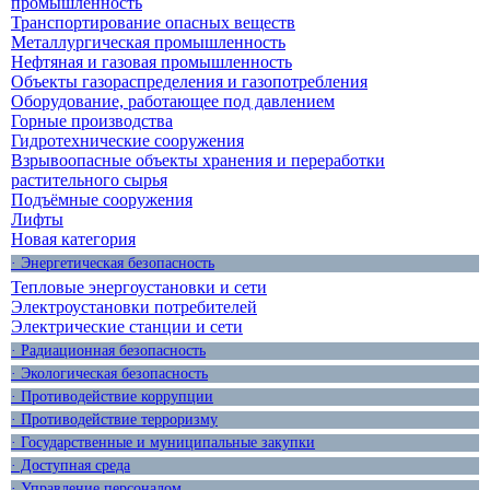
промышленность
Транспортирование опасных веществ
Металлургическая промышленность
Нефтяная и газовая промышленность
Объекты газораспределения и газопотребления
Оборудование, работающее под давлением
Горные производства
Гидротехнические сооружения
Взрывоопасные объекты хранения и переработки
растительного сырья
Подъёмные сооружения
Лифты
Новая категория
· Энергетическая безопасность
Тепловые энергоустановки и сети
Электроустановки потребителей
Электрические станции и сети
· Радиационная безопасность
· Экологическая безопасность
· Противодействие коррупции
· Противодействие терроризму
· Государственные и муниципальные закупки
· Доступная среда
· Управление персоналом