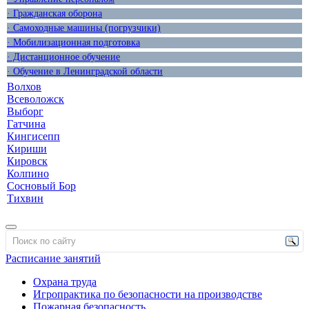
· Гражданская оборона
· Самоходные машины (погрузчики)
· Мобилизационная подготовка
· Дистанционное обучение
· Обучение в Ленинградской области
Волхов
Всеволожск
Выборг
Гатчина
Кингисепп
Кириши
Кировск
Колпино
Сосновый Бор
Тихвин
Расписание занятий
Охрана труда
Игропрактика по безопасности на производстве
Пожарная безопасность