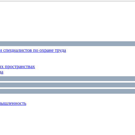
 специалистов по охране труда
ых пространствах
да
мышленность