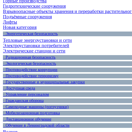
Горные производства
Гидротехнические сооружения
Взрывоопасные объекты хранения и переработки растительног
Подъёмные сооружения
Лифты
Новая категория
· Энергетическая безопасность
Тепловые энергоустановки и сети
Электроустановки потребителей
Электрические станции и сети
· Радиационная безопасность
· Экологическая безопасность
· Противодействие коррупции
· Противодействие терроризму
· Государственные и муниципальные закупки
· Доступная среда
· Управление персоналом
· Гражданская оборона
· Самоходные машины (погрузчики)
· Мобилизационная подготовка
· Дистанционное обучение
· Обучение в Ленинградской области
Волхов