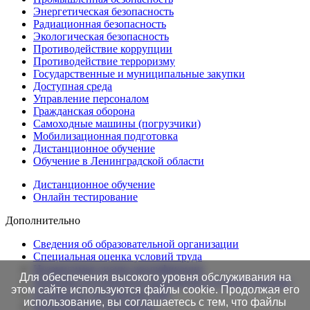
Энергетическая безопасность
Радиационная безопасность
Экологическая безопасность
Противодействие коррупции
Противодействие терроризму
Государственные и муниципальные закупки
Доступная среда
Управление персоналом
Гражданская оборона
Самоходные машины (погрузчики)
Мобилизационная подготовка
Дистанционное обучение
Обучение в Ленинградской области
Дистанционное обучение
Онлайн тестирование
Дополнительно
Сведения об образовательной организации
Cпециальная оценка условий труда
Независимая оценка квалификации
Для обеспечения высокого уровня обслуживания на
Проверка подлинности протоколов в Едином портале
этом сайте используются файлы cookie. Продолжая его
Готовность документов ТАК
использование, вы соглашаетесь с тем, что файлы
Нормативные документы