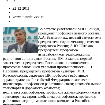
22-12-2011
|
www.minzdravsoc.ru
Во встрече участвовали М.Ю. Бойчук,
президент профсоюза летного состава;
А.А. Безымянных, первый заместитель
председателя горно-металлургического
профсоюза России; А.Ю. Южаков,
председатель профсоюза
авиаработников радиолокации,
радионавигации и связи России; Р.М. Бадалов, первый
заместитель председателя Российского независимого
профсоюза работников угольной промышленности; Г.П.
Парошин, председатель профсоюза культуры; М.В.
Краснорудская, секретарь ЦК профсоюза работников
здравоохранения Российской Федерации; технические
инспекторы профсоюзов работников связи; автомобильного
транспорта и дорожного хозяйства;
нефтегазстройпрофсоюза; профсоюза железнодорожников и
транспортных строителей; электропрофсоюза, профсоюза
работников агропромышленного комплекса Российской
Федерации.