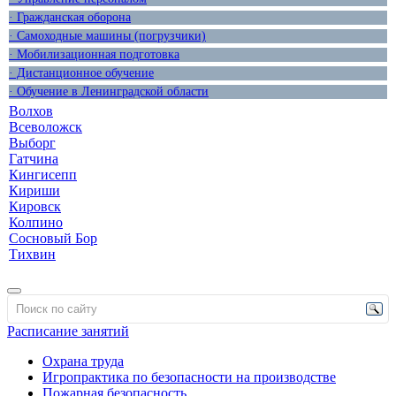
· Гражданская оборона
· Самоходные машины (погрузчики)
· Мобилизационная подготовка
· Дистанционное обучение
· Обучение в Ленинградской области
Волхов
Всеволожск
Выборг
Гатчина
Кингисепп
Кириши
Кировск
Колпино
Сосновый Бор
Тихвин
Расписание занятий
Охрана труда
Игропрактика по безопасности на производстве
Пожарная безопасность