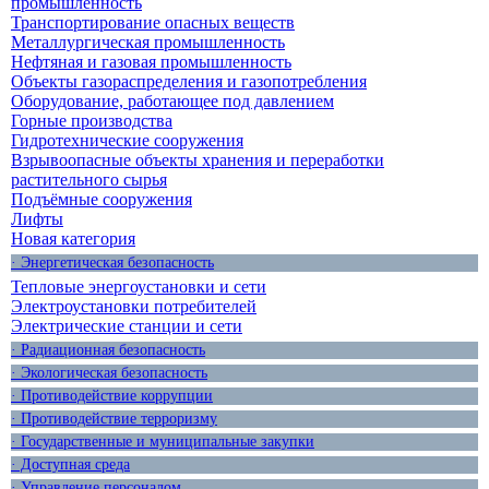
промышленность
Транспортирование опасных веществ
Металлургическая промышленность
Нефтяная и газовая промышленность
Объекты газораспределения и газопотребления
Оборудование, работающее под давлением
Горные производства
Гидротехнические сооружения
Взрывоопасные объекты хранения и переработки
растительного сырья
Подъёмные сооружения
Лифты
Новая категория
· Энергетическая безопасность
Тепловые энергоустановки и сети
Электроустановки потребителей
Электрические станции и сети
· Радиационная безопасность
· Экологическая безопасность
· Противодействие коррупции
· Противодействие терроризму
· Государственные и муниципальные закупки
· Доступная среда
· Управление персоналом