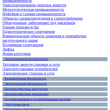
промышленность
Транспортирование опасных веществ
Металлургическая промышленность
Нефтяная и газовая промышленность
Объекты газораспределения и газопотребления
Оборудование, работающее под давлением
Горные производства
Гидротехнические сооружения
Взрывоопасные объекты хранения и переработки
растительного сырья
Подъёмные сооружения
Лифты
Новая категория
· Энергетическая безопасность
Тепловые энергоустановки и сети
Электроустановки потребителей
Электрические станции и сети
· Радиационная безопасность
· Экологическая безопасность
· Противодействие коррупции
· Противодействие терроризму
· Государственные и муниципальные закупки
· Доступная среда
· Управление персоналом