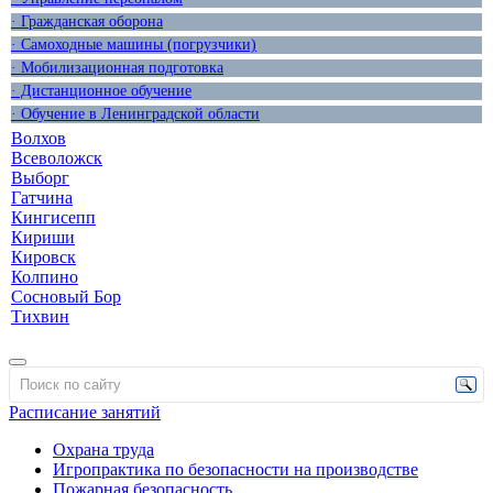
· Гражданская оборона
· Самоходные машины (погрузчики)
· Мобилизационная подготовка
· Дистанционное обучение
· Обучение в Ленинградской области
Волхов
Всеволожск
Выборг
Гатчина
Кингисепп
Кириши
Кировск
Колпино
Сосновый Бор
Тихвин
Расписание занятий
Охрана труда
Игропрактика по безопасности на производстве
Пожарная безопасность