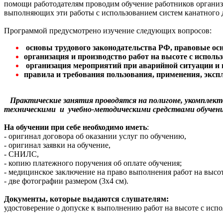
помощи работодателям проводим обучение работников организа
выполняющих эти работы с использованием систем канатного
Программой предусмотрено изучение следующих вопросов:
основы трудового законодательства РФ, правовые ос
организация и производство работ на высоте с исполь
организация мероприятий при аварийной ситуации и 
правила и требования пользования, применения, экспл
Практические занятия проводятся на полигоне, укомпле
техническими
и учебно-методическими
средствами
обучен
На обучении при себе необходимо иметь
:
- оригинал договора об оказании услуг по обучению,
- оригинал заявки на обучение,
- СНИЛС,
- копию платежного поручения об оплате обучения;
- медицинское заключение на право выполнения работ на высот
- две фотографии размером (3х4 см).
Документы, которые выдаются слушателям:
удостоверение о допуске к выполнению работ на высоте с исп