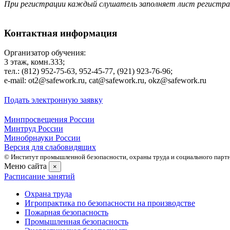
При регистрации каждый слушатель заполняет лист регистр
Контактная информация
Организатор обучения:
3 этаж, комн.333;
тел.: (812) 952-75-63, 952-45-77, (921) 923-76-96;
е-mаil: ot2@safework.ru, cat@safework.ru, okz@safework.ru
Подать электронную заявку
Минпросвещения России
Минтруд России
Минобрнауки России
Версия для слабовидящих
© Институт промышленной безопасности, охраны труда и социального партне
Меню сайта
×
Расписание занятий
Охрана труда
Игропрактика по безопасности на производстве
Пожарная безопасность
Промышленная безопасность