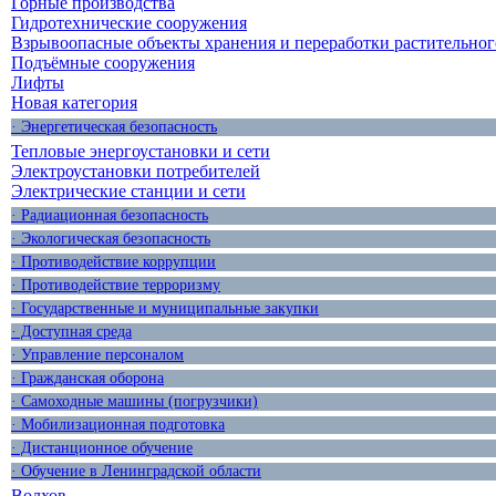
Горные производства
Гидротехнические сооружения
Взрывоопасные объекты хранения и переработки растительног
Подъёмные сооружения
Лифты
Новая категория
· Энергетическая безопасность
Тепловые энергоустановки и сети
Электроустановки потребителей
Электрические станции и сети
· Радиационная безопасность
· Экологическая безопасность
· Противодействие коррупции
· Противодействие терроризму
· Государственные и муниципальные закупки
· Доступная среда
· Управление персоналом
· Гражданская оборона
· Самоходные машины (погрузчики)
· Мобилизационная подготовка
· Дистанционное обучение
· Обучение в Ленинградской области
Волхов