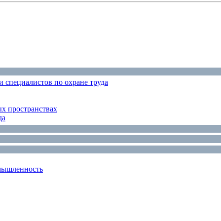
 специалистов по охране труда
ых пространствах
да
мышленность