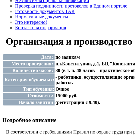
Независимая оценка квалификации
Проверка подлинности протоколов в Едином портале
Готовность документов ТАК
Нормативные документы
Это интересно!
Контактная информация
Организация и производство 
Дата:
по заявкам
Место проведения:
пл.Конституции, д.1, БЦ "Константа
Количество часов:
80 (в т. ч. 48 часов – практическое 
- работники, осуществляющие орган
Категория обучаемых:
работы.
Тип обучения:
Очное
Стоимость:
15000 руб.
Начало занятий
(регистрация с 9.40).
Подробное описание
В соответствии с требованиями Правил по охране труда при р