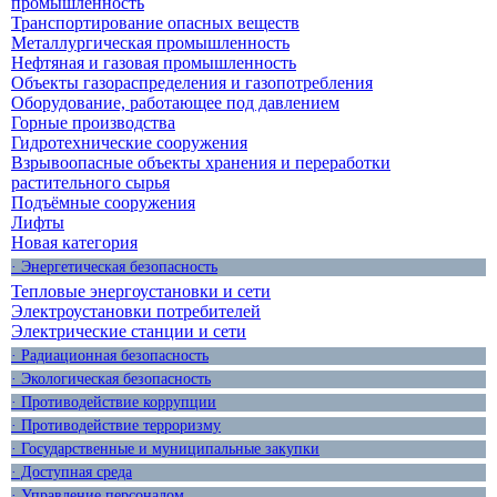
промышленность
Транспортирование опасных веществ
Металлургическая промышленность
Нефтяная и газовая промышленность
Объекты газораспределения и газопотребления
Оборудование, работающее под давлением
Горные производства
Гидротехнические сооружения
Взрывоопасные объекты хранения и переработки
растительного сырья
Подъёмные сооружения
Лифты
Новая категория
· Энергетическая безопасность
Тепловые энергоустановки и сети
Электроустановки потребителей
Электрические станции и сети
· Радиационная безопасность
· Экологическая безопасность
· Противодействие коррупции
· Противодействие терроризму
· Государственные и муниципальные закупки
· Доступная среда
· Управление персоналом