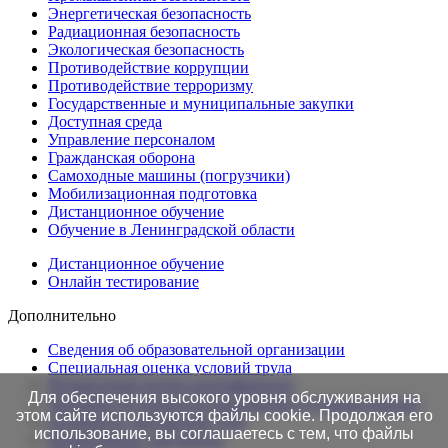
Энергетическая безопасность
Радиационная безопасность
Экологическая безопасность
Противодействие коррупции
Противодействие терроризму
Государственные и муниципальные закупки
Доступная среда
Управление персоналом
Гражданская оборона
Самоходные машины (погрузчики)
Мобилизационная подготовка
Дистанционное обучение
Обучение в Ленинградской области
Дистанционное обучение
Онлайн тестирование
Дополнительно
Сведения об образовательной организации
Cпециальная оценка условий труда
Независимая оценка квалификации
Для обеспечения высокого уровня обслуживания на
Проверка подлинности протоколов в Едином портале
этом сайте используются файлы cookie. Продолжая его
Готовность документов ТАК
использование, вы соглашаетесь с тем, что файлы
Нормативные документы