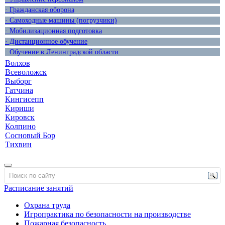
· Гражданская оборона
· Самоходные машины (погрузчики)
· Мобилизационная подготовка
· Дистанционное обучение
· Обучение в Ленинградской области
Волхов
Всеволожск
Выборг
Гатчина
Кингисепп
Кириши
Кировск
Колпино
Сосновый Бор
Тихвин
Расписание занятий
Охрана труда
Игропрактика по безопасности на производстве
Пожарная безопасность