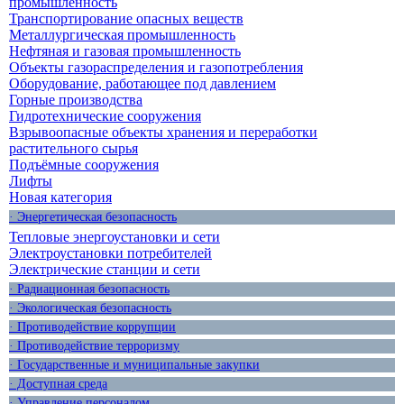
промышленность
Транспортирование опасных веществ
Металлургическая промышленность
Нефтяная и газовая промышленность
Объекты газораспределения и газопотребления
Оборудование, работающее под давлением
Горные производства
Гидротехнические сооружения
Взрывоопасные объекты хранения и переработки
растительного сырья
Подъёмные сооружения
Лифты
Новая категория
· Энергетическая безопасность
Тепловые энергоустановки и сети
Электроустановки потребителей
Электрические станции и сети
· Радиационная безопасность
· Экологическая безопасность
· Противодействие коррупции
· Противодействие терроризму
· Государственные и муниципальные закупки
· Доступная среда
· Управление персоналом