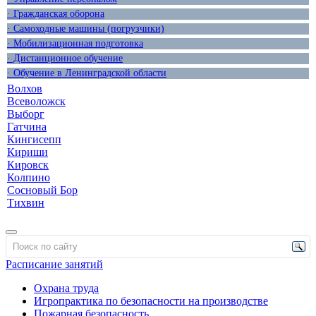
· Гражданская оборона
· Самоходные машины (погрузчики)
· Мобилизационная подготовка
· Дистанционное обучение
· Обучение в Ленинградской области
Волхов
Всеволожск
Выборг
Гатчина
Кингисепп
Кириши
Кировск
Колпино
Сосновый Бор
Тихвин
Расписание занятий
Охрана труда
Игропрактика по безопасности на производстве
Пожарная безопасность