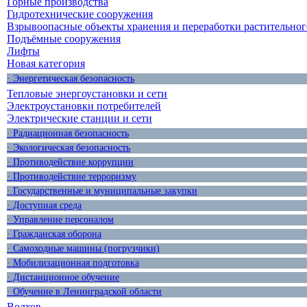
Горные производства
Гидротехнические сооружения
Взрывоопасные объекты хранения и переработки растительног
Подъёмные сооружения
Лифты
Новая категория
· Энергетическая безопасность
Тепловые энергоустановки и сети
Электроустановки потребителей
Электрические станции и сети
· Радиационная безопасность
· Экологическая безопасность
· Противодействие коррупции
· Противодействие терроризму
· Государственные и муниципальные закупки
· Доступная среда
· Управление персоналом
· Гражданская оборона
· Самоходные машины (погрузчики)
· Мобилизационная подготовка
· Дистанционное обучение
· Обучение в Ленинградской области
Волхов