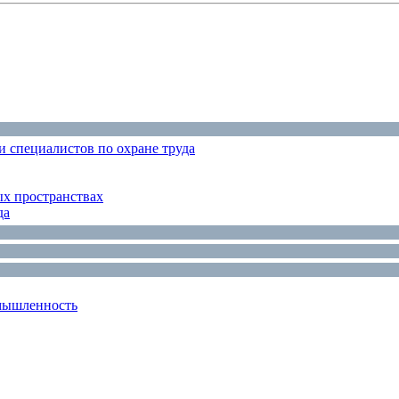
 специалистов по охране труда
ых пространствах
да
мышленность