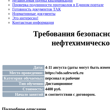
Независимая оценка квалификации
Проверка подлинности протоколов в Едином портале
Готовность документов ТАК
Нормативные документы
Это интересно!
Контактная информация
Требования безопасн
нефтехимическ
Дата:
4-11 августа (даты могут быть изме
Место проведения:
https://sdo.safework.ru
Категория обучаемых:
персонал и рабочие
Тип обучения:
Дистанционное
Стоимость:
4400 руб.
Начало занятий
в соответствии с договором.
Подробное описание