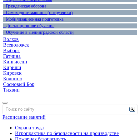
· Гражданская оборона
· Самоходные машины (погрузчики)
· Мобилизационная подготовка
· Дистанционное обучение
· Обучение в Ленинградской области
Волхов
Всеволожск
Выборг
Гатчина
Кингисепп
Кириши
Кировск
Колпино
Сосновый Бор
Тихвин
Расписание занятий
Охрана труда
Игропрактика по безопасности на производстве
Пожарная безопасность