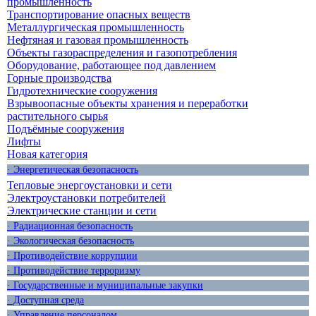
промышленность
Транспортирование опасных веществ
Металлургическая промышленность
Нефтяная и газовая промышленность
Объекты газораспределения и газопотребления
Оборудование, работающее под давлением
Горные производства
Гидротехнические сооружения
Взрывоопасные объекты хранения и переработки
растительного сырья
Подъёмные сооружения
Лифты
Новая категория
· Энергетическая безопасность
Тепловые энергоустановки и сети
Электроустановки потребителей
Электрические станции и сети
· Радиационная безопасность
· Экологическая безопасность
· Противодействие коррупции
· Противодействие терроризму
· Государственные и муниципальные закупки
· Доступная среда
· Управление персоналом