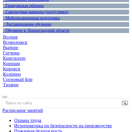
· Гражданская оборона
· Самоходные машины (погрузчики)
· Мобилизационная подготовка
· Дистанционное обучение
· Обучение в Ленинградской области
Волхов
Всеволожск
Выборг
Гатчина
Кингисепп
Кириши
Кировск
Колпино
Сосновый Бор
Тихвин
Расписание занятий
Охрана труда
Игропрактика по безопасности на производстве
Пожарная безопасность