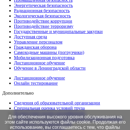
Промышленная безопасность
Энергетическая безопасность
Радиационная безопасность
Экологическая безопасность
Противодействие коррупции
Противодействие терроризму
Государственные и муниципальные закупки
Доступная среда
Управление персоналом
Гражданская оборона
Самоходные машины (погрузчики)
Мобилизационная подготовка
Дистанционное обучение
Обучение в Ленинградской области
Дистанционное обучение
Онлайн тестирование
Дополнительно
Сведения об образовательной организации
Cпециальная оценка условий труда
Независимая оценка квалификации
Для обеспечения высокого уровня обслуживания на
Проверка подлинности протоколов в Едином портале
этом сайте используются файлы cookie. Продолжая его
Готовность документов ТАК
использование, вы соглашаетесь с тем, что файлы
Нормативные документы