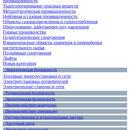
промышленность
Транспортирование опасных веществ
Металлургическая промышленность
Нефтяная и газовая промышленность
Объекты газораспределения и газопотребления
Оборудование, работающее под давлением
Горные производства
Гидротехнические сооружения
Взрывоопасные объекты хранения и переработки
растительного сырья
Подъёмные сооружения
Лифты
Новая категория
· Энергетическая безопасность
Тепловые энергоустановки и сети
Электроустановки потребителей
Электрические станции и сети
· Радиационная безопасность
· Экологическая безопасность
· Противодействие коррупции
· Противодействие терроризму
· Государственные и муниципальные закупки
· Доступная среда
· Управление персоналом