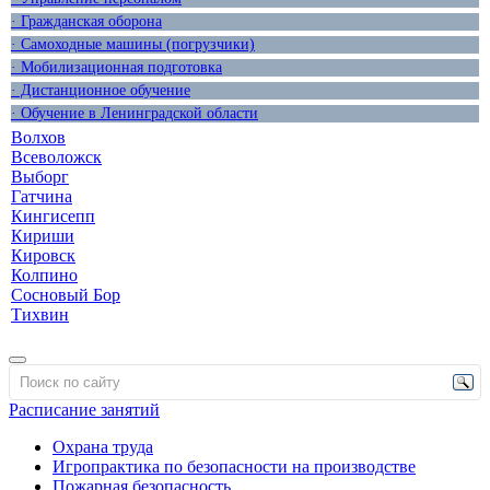
· Гражданская оборона
· Самоходные машины (погрузчики)
· Мобилизационная подготовка
· Дистанционное обучение
· Обучение в Ленинградской области
Волхов
Всеволожск
Выборг
Гатчина
Кингисепп
Кириши
Кировск
Колпино
Сосновый Бор
Тихвин
Расписание занятий
Охрана труда
Игропрактика по безопасности на производстве
Пожарная безопасность