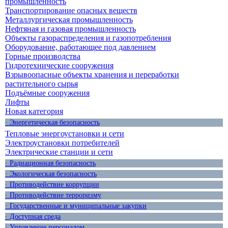
промышленность
Транспортирование опасных веществ
Металлургическая промышленность
Нефтяная и газовая промышленность
Объекты газораспределения и газопотребления
Оборудование, работающее под давлением
Горные производства
Гидротехнические сооружения
Взрывоопасные объекты хранения и переработки
растительного сырья
Подъёмные сооружения
Лифты
Новая категория
· Энергетическая безопасность
Тепловые энергоустановки и сети
Электроустановки потребителей
Электрические станции и сети
· Радиационная безопасность
· Экологическая безопасность
· Противодействие коррупции
· Противодействие терроризму
· Государственные и муниципальные закупки
· Доступная среда
· Управление персоналом