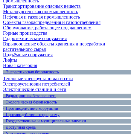
промышленность
Транспортирование опасных веществ
Металлургическая промышленность
Нефтяная и газовая промышленность
Объекты газораспределения и газопотребления
Оборудование, работающее под давлением
Горные производства
Гидротехнические сооружения
Взрывоопасные объекты хранения и переработки
растительного сырья
Подъёмные сооружения
Лифты
Новая категория
· Энергетическая безопасность
Тепловые энергоустановки и сети
Электроустановки потребителей
Электрические станции и сети
· Радиационная безопасность
· Экологическая безопасность
· Противодействие коррупции
· Противодействие терроризму
· Государственные и муниципальные закупки
· Доступная среда
· Управление персоналом