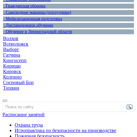
· Гражданская оборона
· Самоходные машины (погрузчики)
· Мобилизационная подготовка
· Дистанционное обучение
· Обучение в Ленинградской области
Волхов
Всеволожск
Выборг
Гатчина
Кингисепп
Кириши
Кировск
Колпино
Сосновый Бор
Тихвин
Расписание занятий
Охрана труда
Игропрактика по безопасности на производстве
Пожарная безопасность