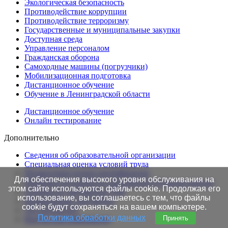
Экологическая безопасность
Противодействие коррупции
Противодействие терроризму
Государственные и муниципальные закупки
Доступная среда
Управление персоналом
Гражданская оборона
Самоходные машины (погрузчики)
Мобилизационная подготовка
Дистанционное обучение
Обучение в Ленинградской области
Дистанционное обучение
Онлайн тестирование
Дополнительно
Сведения об образовательной организации
Cпециальная оценка условий труда
Независимая оценка квалификации
Для обеспечения высокого уровня обслуживания на
Проверка подлинности протоколов в Едином портале
этом сайте используются файлы cookie. Продолжая его
Готовность документов ТАК
использование, вы соглашаетесь с тем, что файлы
Нормативные документы
cookie будут сохраняться на вашем компьютере.
Это интересно!
Политика обработки данных
Принять
Контактная информация