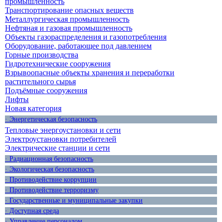
промышленность
Транспортирование опасных веществ
Металлургическая промышленность
Нефтяная и газовая промышленность
Объекты газораспределения и газопотребления
Оборудование, работающее под давлением
Горные производства
Гидротехнические сооружения
Взрывоопасные объекты хранения и переработки
растительного сырья
Подъёмные сооружения
Лифты
Новая категория
· Энергетическая безопасность
Тепловые энергоустановки и сети
Электроустановки потребителей
Электрические станции и сети
· Радиационная безопасность
· Экологическая безопасность
· Противодействие коррупции
· Противодействие терроризму
· Государственные и муниципальные закупки
· Доступная среда
· Управление персоналом