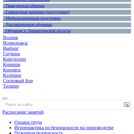
· Гражданская оборона
· Самоходные машины (погрузчики)
· Мобилизационная подготовка
· Дистанционное обучение
· Обучение в Ленинградской области
Волхов
Всеволожск
Выборг
Гатчина
Кингисепп
Кириши
Кировск
Колпино
Сосновый Бор
Тихвин
Расписание занятий
Охрана труда
Игропрактика по безопасности на производстве
Пожарная безопасность