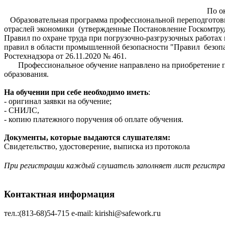
По о
Образовательная программа профессиональной переподготовки
отраслей экономики (утвержденные Постановление Госкомтру
Правил по охране труда при погрузочно-разгрузочных работах
правил в области промышленной безопасности "Правил безопа
Ростехнадзора от 26.11.2020 № 461.
Профессиональное обучение направлено на приобретение пр
образования.
На обучении при себе необходимо иметь
:
- оригинал заявки на обучение;
- СНИЛС,
- копию платежного поручения об оплате обучения.
Документы, которые выдаются слушателям:
Свидетельство, удостоверение, выписка из протокола
При регистрации каждый слушатель заполняет лист регистр
Контактная информация
тел.:(813-68)54-715 е-mаil: kirishi@safework.гu