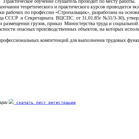
Практическое обучение слушатель проходит по месту работы.
кончании теоретического и практического курсов
проводится экз
 рабочих по профессии «Стропальщик», разработана на основа
да СССР и Секретариата ВЦСПС от 31.01.85г №31/3-30), утверж
 и размещении грузов, приказ Министерства труда и социальной
сности опасных производственных объектов, на которых испол
офессиональных компетенций для выполнения трудовых функци
ации
скачать лист регистрации