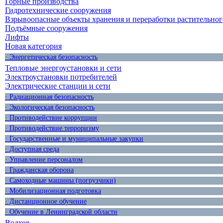
Горные производства
Гидротехнические сооружения
Взрывоопасные объекты хранения и переработки растительног
Подъёмные сооружения
Лифты
Новая категория
· Энергетическая безопасность
Тепловые энергоустановки и сети
Электроустановки потребителей
Электрические станции и сети
· Радиационная безопасность
· Экологическая безопасность
· Противодействие коррупции
· Противодействие терроризму
· Государственные и муниципальные закупки
· Доступная среда
· Управление персоналом
· Гражданская оборона
· Самоходные машины (погрузчики)
· Мобилизационная подготовка
· Дистанционное обучение
· Обучение в Ленинградской области
Волхов