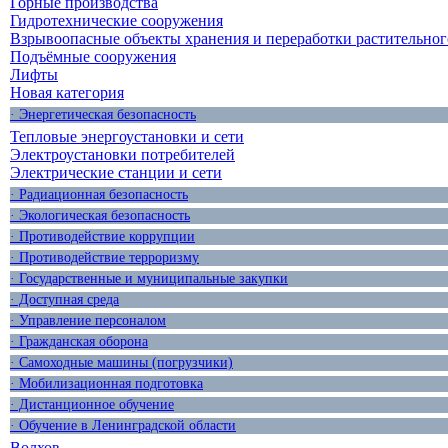
Горные производства
Гидротехнические сооружения
Взрывоопасные объекты хранения и переработки растительног
Подъёмные сооружения
Лифты
Новая категория
· Энергетическая безопасность
Тепловые энергоустановки и сети
Электроустановки потребителей
Электрические станции и сети
· Радиационная безопасность
· Экологическая безопасность
· Противодействие коррупции
· Противодействие терроризму
· Государственные и муниципальные закупки
· Доступная среда
· Управление персоналом
· Гражданская оборона
· Самоходные машины (погрузчики)
· Мобилизационная подготовка
· Дистанционное обучение
· Обучение в Ленинградской области
Волхов