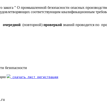
о закога " О промышленной безопасности опасных производств
ц, удовлетворяющих соответствующим квалификационным требова
.
д очередной
(повторной)
проверкой
знаний проводится по про
сти безопасности
ации
скачать лист регистрации
.гu