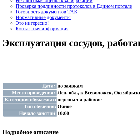
Независимая оценка квалификации
Проверка подлинности протоколов в Едином портале
Готовность документов ТАК
Нормативные документы
Это интересно!
Контактная информация
Эксплуатация сосудов, работа
Дата:
по заявкам
Место проведения:
Лен. обл., г. Всеволожск, Октябрьски
Категория обучаемых:
персонал и рабочие
Тип обучения:
Очное
Начало занятий
10:00
Подробное описание