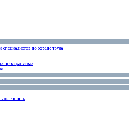
 специалистов по охране труда
ых пространствах
да
мышленность