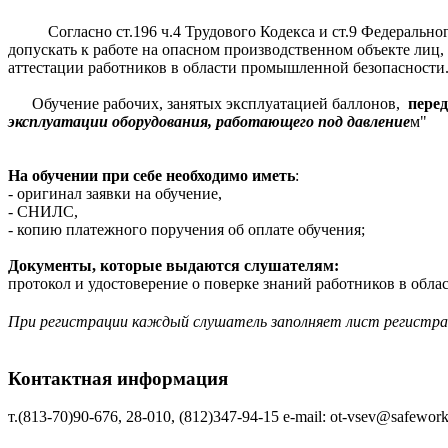
Согласно ст.196 ч.4 Трудового Кодекса и ст.9 Федеральног
допускать к работе на опасном производственном объекте ли
аттестации работников в области промышленной безопасности
Обучение рабочих, занятых эксплуатацией
баллонов,
пере
эксплуатации оборудования, работающего под давление
м"
На обучении при себе необходимо иметь
:
- оригинал заявки на обучение,
- СНИЛС,
- копию платежного поручения об оплате обучения;
Документы, которые выдаются слушателям:
протокол и удостоверение о поверке знаний работников в обла
При регистрации каждый слушатель заполняет лист регистр
Контактная информация
т.(813-70)90-676, 28-010, (812)347-94-15 е-mаil: ot-vsev@safework