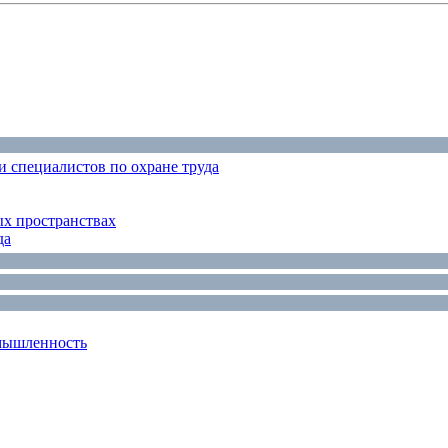
 специалистов по охране труда
ых пространствах
да
мышленность