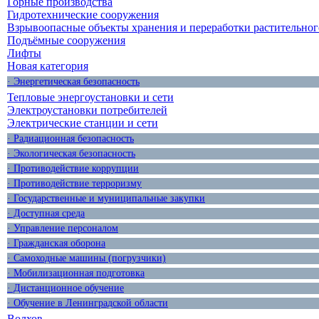
Горные производства
Гидротехнические сооружения
Взрывоопасные объекты хранения и переработки растительног
Подъёмные сооружения
Лифты
Новая категория
· Энергетическая безопасность
Тепловые энергоустановки и сети
Электроустановки потребителей
Электрические станции и сети
· Радиационная безопасность
· Экологическая безопасность
· Противодействие коррупции
· Противодействие терроризму
· Государственные и муниципальные закупки
· Доступная среда
· Управление персоналом
· Гражданская оборона
· Самоходные машины (погрузчики)
· Мобилизационная подготовка
· Дистанционное обучение
· Обучение в Ленинградской области
Волхов