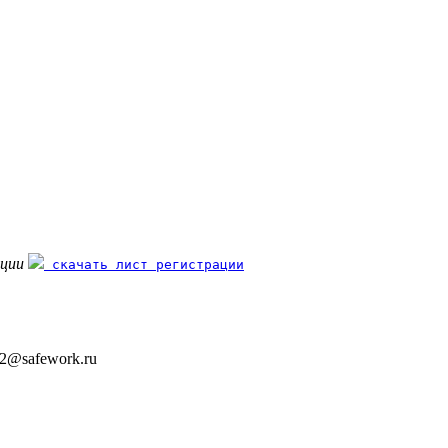
ации
скачать лист регистрации
ev2@safework.ru