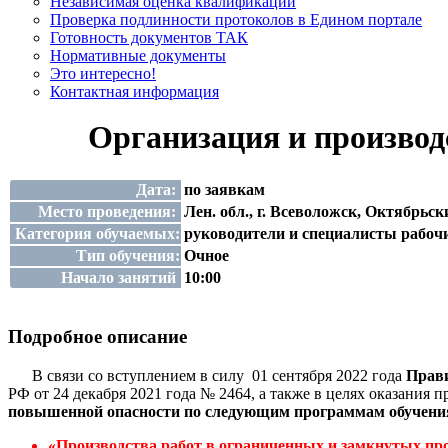
Независимая оценка квалификации
Проверка подлинности протоколов в Едином портале
Готовность документов ТАК
Нормативные документы
Это интересно!
Контактная информация
Организация и производ
Дата:
по заявкам
Место проведения:
Лен. обл., г. Всеволожск, Октябрьски
Категория обучаемых:
руководители и специалисты рабоч
Тип обучения:
Очное
Начало занятий
10:00
Подробное описание
В связи со вступлением в силу 01 сентября 2022 года
Прави
РФ от 24 декабря 2021 года № 2464, а также в
целях оказания п
повышенной опасности по следующим программам обучени
«Производства работ в ограниченных и замкнутых пр