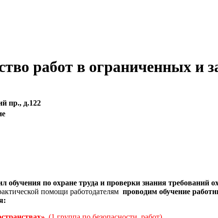
ство работ в ограниченных и 
й пр., д.122
ие
л обучения по охране труда и проверки знания требований о
рактической помощи работодателям
проводим обучение работн
я:
остранствах»
(1 группа по безопасности работ)