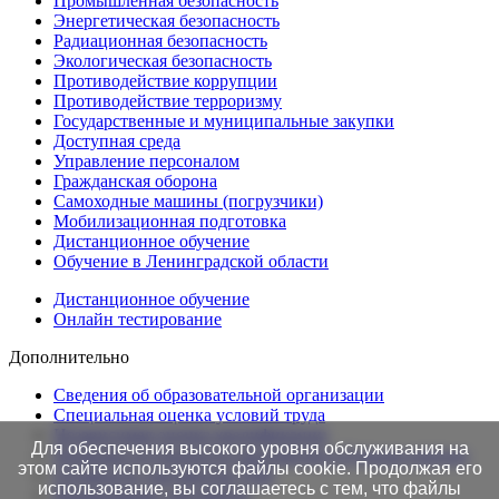
Промышленная безопасность
Энергетическая безопасность
Радиационная безопасность
Экологическая безопасность
Противодействие коррупции
Противодействие терроризму
Государственные и муниципальные закупки
Доступная среда
Управление персоналом
Гражданская оборона
Самоходные машины (погрузчики)
Мобилизационная подготовка
Дистанционное обучение
Обучение в Ленинградской области
Дистанционное обучение
Онлайн тестирование
Дополнительно
Сведения об образовательной организации
Cпециальная оценка условий труда
Независимая оценка квалификации
Для обеспечения высокого уровня обслуживания на
Проверка подлинности протоколов в Едином портале
этом сайте используются файлы cookie. Продолжая его
Готовность документов ТАК
использование, вы соглашаетесь с тем, что файлы
Нормативные документы