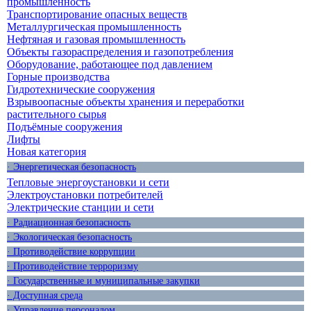
промышленность
Транспортирование опасных веществ
Металлургическая промышленность
Нефтяная и газовая промышленность
Объекты газораспределения и газопотребления
Оборудование, работающее под давлением
Горные производства
Гидротехнические сооружения
Взрывоопасные объекты хранения и переработки
растительного сырья
Подъёмные сооружения
Лифты
Новая категория
· Энергетическая безопасность
Тепловые энергоустановки и сети
Электроустановки потребителей
Электрические станции и сети
· Радиационная безопасность
· Экологическая безопасность
· Противодействие коррупции
· Противодействие терроризму
· Государственные и муниципальные закупки
· Доступная среда
· Управление персоналом