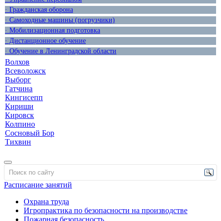
· Гражданская оборона
· Самоходные машины (погрузчики)
· Мобилизационная подготовка
· Дистанционное обучение
· Обучение в Ленинградской области
Волхов
Всеволожск
Выборг
Гатчина
Кингисепп
Кириши
Кировск
Колпино
Сосновый Бор
Тихвин
Расписание занятий
Охрана труда
Игропрактика по безопасности на производстве
Пожарная безопасность