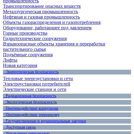
промышленность
Транспортирование опасных веществ
Металлургическая промышленность
Нефтяная и газовая промышленность
Объекты газораспределения и газопотребления
Оборудование, работающее под давлением
Горные производства
Гидротехнические сооружения
Взрывоопасные объекты хранения и переработки
растительного сырья
Подъёмные сооружения
Лифты
Новая категория
· Энергетическая безопасность
Тепловые энергоустановки и сети
Электроустановки потребителей
Электрические станции и сети
· Радиационная безопасность
· Экологическая безопасность
· Противодействие коррупции
· Противодействие терроризму
· Государственные и муниципальные закупки
· Доступная среда
· Управление персоналом