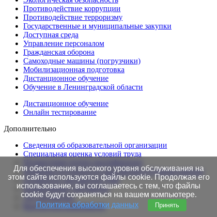
Противодействие коррупции
Противодействие терроризму
Государственные и муниципальные закупки
Доступная среда
Управление персоналом
Гражданская оборона
Самоходные машины (погрузчики)
Мобилизационная подготовка
Дистанционное обучение
Обучение в Ленинградской области
Дистанционное обучение
Онлайн тестирование
Дополнительно
Сведения об образовательной организации
Cпециальная оценка условий труда
Независимая оценка квалификации
Для обеспечения высокого уровня обслуживания на
Проверка подлинности протоколов в Едином портале
этом сайте используются файлы cookie. Продолжая его
Готовность документов ТАК
использование, вы соглашаетесь с тем, что файлы
Нормативные документы
cookie будут сохраняться на вашем компьютере.
Это интересно!
Политика обработки данных
Принять
Контактная информация