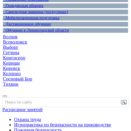
· Гражданская оборона
· Самоходные машины (погрузчики)
· Мобилизационная подготовка
· Дистанционное обучение
· Обучение в Ленинградской области
Волхов
Всеволожск
Выборг
Гатчина
Кингисепп
Кириши
Кировск
Колпино
Сосновый Бор
Тихвин
Расписание занятий
Охрана труда
Игропрактика по безопасности на производстве
Пожарная безопасность