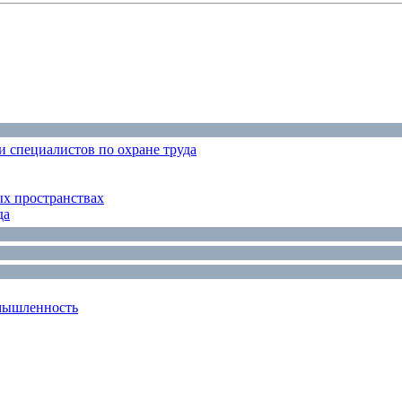
 специалистов по охране труда
ых пространствах
да
мышленность