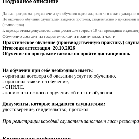
Подробное описание
Данная программа предназначена для обучения персонала, занятого в эксплуатации и
По окончании обучения слушателям выдается протокол, свидетельство о присвоении 
(крановщика).
К переподготовке допускаются лица, достигшие возраста 18 лет, прошедшие медосмотр
Обучение состоит из теоретической и практической части.
Практическое обучение (производственную практику) слуша
Итоговая аттестация 20.10.2026
Обучение по программе возможно пройти дистанционно.
На обучении при себе необходимо иметь
:
- оригинал договора об оказании услуг по обучению,
- оригинал заявки на обучение,
- СНИЛС,
- копию платежного поручения об оплате обучения.
Документы, которые выдаются слушателям:
удостоверение, свидетельство, протокол
При регистрации каждый слушатель заполняет лист регистр
Контактная информация