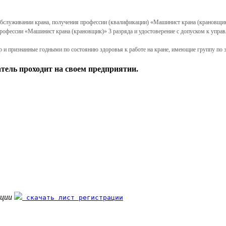
 обслуживании крана, получения профессии (квалификации) «Машинист крана (крановщик
профессии «Машинист крана (крановщик)» 3 разряда и удостоверение с допуском к упр
 и признанные годными по состоянию здоровья к работе на кране, имеющие группу по э
тель проходит на своем предприятии.
ации
скачать лист регистрации