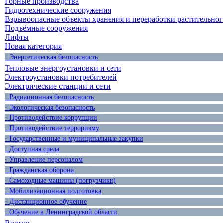
Горные производства
Гидротехнические сооружения
Взрывоопасные объекты хранения и переработки растительног
Подъёмные сооружения
Лифты
Новая категория
· Энергетическая безопасность
Тепловые энергоустановки и сети
Электроустановки потребителей
Электрические станции и сети
· Радиационная безопасность
· Экологическая безопасность
· Противодействие коррупции
· Противодействие терроризму
· Государственные и муниципальные закупки
· Доступная среда
· Управление персоналом
· Гражданская оборона
· Самоходные машины (погрузчики)
· Мобилизационная подготовка
· Дистанционное обучение
· Обучение в Ленинградской области
Волхов