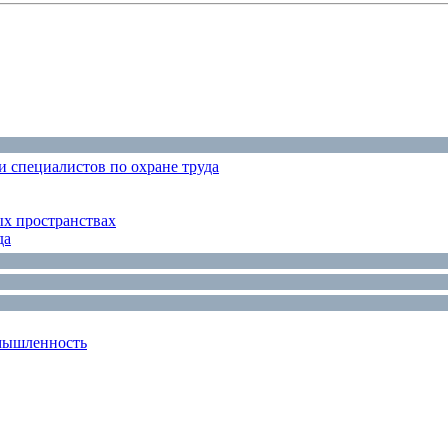
 специалистов по охране труда
ых пространствах
да
мышленность