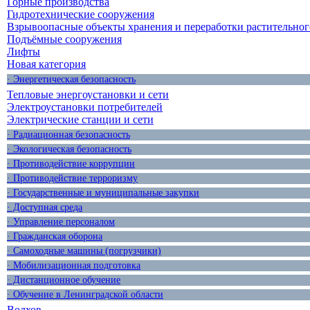
Горные производства
Гидротехнические сооружения
Взрывоопасные объекты хранения и переработки растительног
Подъёмные сооружения
Лифты
Новая категория
· Энергетическая безопасность
Тепловые энергоустановки и сети
Электроустановки потребителей
Электрические станции и сети
· Радиационная безопасность
· Экологическая безопасность
· Противодействие коррупции
· Противодействие терроризму
· Государственные и муниципальные закупки
· Доступная среда
· Управление персоналом
· Гражданская оборона
· Самоходные машины (погрузчики)
· Мобилизационная подготовка
· Дистанционное обучение
· Обучение в Ленинградской области
Волхов