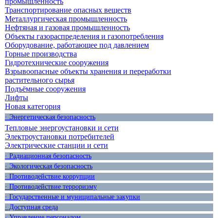
промышленность
Транспортирование опасных веществ
Металлургическая промышленность
Нефтяная и газовая промышленность
Объекты газораспределения и газопотребления
Оборудование, работающее под давлением
Горные производства
Гидротехнические сооружения
Взрывоопасные объекты хранения и переработки
растительного сырья
Подъёмные сооружения
Лифты
Новая категория
· Энергетическая безопасность
Тепловые энергоустановки и сети
Электроустановки потребителей
Электрические станции и сети
· Радиационная безопасность
· Экологическая безопасность
· Противодействие коррупции
· Противодействие терроризму
· Государственные и муниципальные закупки
· Доступная среда
· Управление персоналом