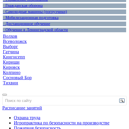
· Гражданская оборона
· Самоходные машины (погрузчики)
· Мобилизационная подготовка
· Дистанционное обучение
· Обучение в Ленинградской области
Волхов
Всеволожск
Выборг
Гатчина
Кингисепп
Кириши
Кировск
Колпино
Сосновый Бор
Тихвин
Расписание занятий
Охрана труда
Игропрактика по безопасности на производстве
Пожарная безопасность