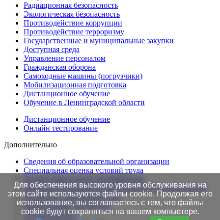
Радиационная безопасность
Экологическая безопасность
Противодействие коррупции
Противодействие терроризму
Государственные и муниципальные закупки
Доступная среда
Управление персоналом
Гражданская оборона
Самоходные машины (погрузчики)
Мобилизационная подготовка
Дистанционное обучение
Обучение в Ленинградской области
Дистанционное обучение
Онлайн тестирование
Дополнительно
Сведения об образовательной организации
Cпециальная оценка условий труда
Независимая оценка квалификации
Для обеспечения высокого уровня обслуживания на
Проверка подлинности протоколов в Едином портале
этом сайте используются файлы cookie. Продолжая его
Готовность документов ТАК
использование, вы соглашаетесь с тем, что файлы
Нормативные документы
cookie будут сохраняться на вашем компьютере.
Это интересно!