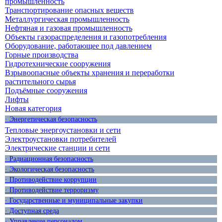
промышленность
Транспортирование опасных веществ
Металлургическая промышленность
Нефтяная и газовая промышленность
Объекты газораспределения и газопотребления
Оборудование, работающее под давлением
Горные производства
Гидротехнические сооружения
Взрывоопасные объекты хранения и переработки
растительного сырья
Подъёмные сооружения
Лифты
Новая категория
· Энергетическая безопасность
Тепловые энергоустановки и сети
Электроустановки потребителей
Электрические станции и сети
· Радиационная безопасность
· Экологическая безопасность
· Противодействие коррупции
· Противодействие терроризму
· Государственные и муниципальные закупки
· Доступная среда
· Управление персоналом