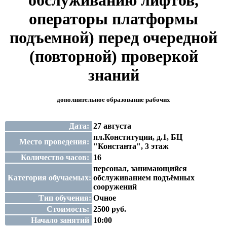
обслуживанию лифтов,
операторы платформы
подъемной) перед очередной
(повторной) проверкой
знаний
дополнительное образование рабочих
Дата:
27 августа
пл.Конституции, д.1, БЦ
Место проведения:
"Константа", 3 этаж
Количество часов:
16
персонал, занимающийся
Категория обучаемых:
обслуживанием подъёмных
сооружений
Тип обучения:
Очное
Стоимость:
2500 руб.
Начало занятий
10:00