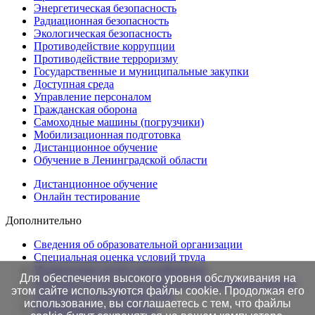
Энергетическая безопасность
Радиационная безопасность
Экологическая безопасность
Противодействие коррупции
Противодействие терроризму
Государственные и муниципальные закупки
Доступная среда
Управление персоналом
Гражданская оборона
Самоходные машины (погрузчики)
Мобилизационная подготовка
Дистанционное обучение
Обучение в Ленинградской области
Дистанционное обучение
Онлайн тестирование
Дополнительно
Сведения об образовательной организации
Cпециальная оценка условий труда
Независимая оценка квалификации
Для обеспечения высокого уровня обслуживания на
Проверка подлинности протоколов в Едином портале
этом сайте используются файлы cookie. Продолжая его
Готовность документов ТАК
использование, вы соглашаетесь с тем, что файлы
Нормативные документы