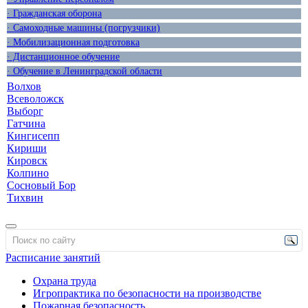
· Гражданская оборона
· Самоходные машины (погрузчики)
· Мобилизационная подготовка
· Дистанционное обучение
· Обучение в Ленинградской области
Волхов
Всеволожск
Выборг
Гатчина
Кингисепп
Кириши
Кировск
Колпино
Сосновый Бор
Тихвин
Расписание занятий
Охрана труда
Игропрактика по безопасности на производстве
Пожарная безопасность