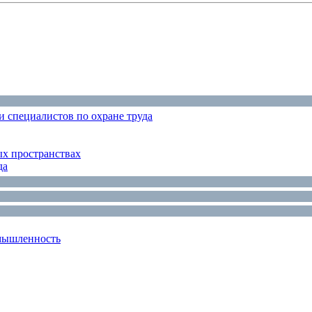
 специалистов по охране труда
ых пространствах
да
мышленность