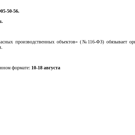
905-50-56.
u.
сных производственных объектов» (№116-ФЗ) обязывает ор
и.
нном формате:
10-18 августа