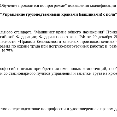
Обучение проводится по программе* повышения квалификаци
"Управление грузоподъемными кранами (машинами) с пола
льного стандарта "Машинист крана общего назначения" Прика
ссийской Федерации; Федерального закона РФ от 29 декабря 
асности «Правила безопасности опасных производственных о
равил по охране труда при погрузо-разгрузочных работах и ра
. N 753н.
рофессий с целью приобретения ими новых компетенций, нео
 со стационарного пультов управления и зацепке груза на крю
ьство о переподготовке по профессии и удостоверение с правом 