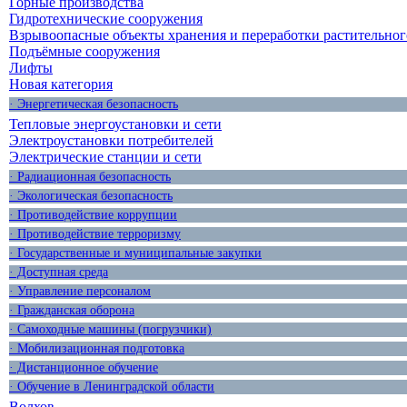
Горные производства
Гидротехнические сооружения
Взрывоопасные объекты хранения и переработки растительног
Подъёмные сооружения
Лифты
Новая категория
· Энергетическая безопасность
Тепловые энергоустановки и сети
Электроустановки потребителей
Электрические станции и сети
· Радиационная безопасность
· Экологическая безопасность
· Противодействие коррупции
· Противодействие терроризму
· Государственные и муниципальные закупки
· Доступная среда
· Управление персоналом
· Гражданская оборона
· Самоходные машины (погрузчики)
· Мобилизационная подготовка
· Дистанционное обучение
· Обучение в Ленинградской области
Волхов