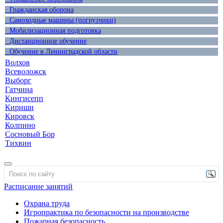
· Гражданская оборона
· Самоходные машины (погрузчики)
· Мобилизационная подготовка
· Дистанционное обучение
· Обучение в Ленинградской области
Волхов
Всеволожск
Выборг
Гатчина
Кингисепп
Кириши
Кировск
Колпино
Сосновый Бор
Тихвин
Расписание занятий
Охрана труда
Игропрактика по безопасности на производстве
Пожарная безопасность