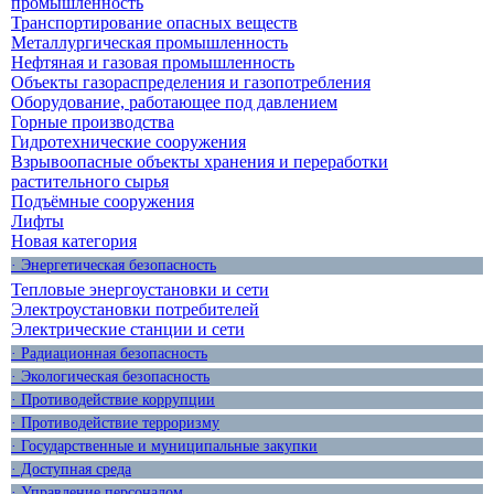
промышленность
Транспортирование опасных веществ
Металлургическая промышленность
Нефтяная и газовая промышленность
Объекты газораспределения и газопотребления
Оборудование, работающее под давлением
Горные производства
Гидротехнические сооружения
Взрывоопасные объекты хранения и переработки
растительного сырья
Подъёмные сооружения
Лифты
Новая категория
· Энергетическая безопасность
Тепловые энергоустановки и сети
Электроустановки потребителей
Электрические станции и сети
· Радиационная безопасность
· Экологическая безопасность
· Противодействие коррупции
· Противодействие терроризму
· Государственные и муниципальные закупки
· Доступная среда
· Управление персоналом