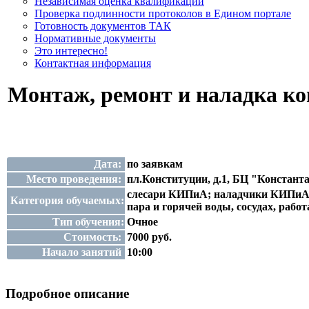
Независимая оценка квалификации
Проверка подлинности протоколов в Едином портале
Готовность документов ТАК
Нормативные документы
Это интересно!
Контактная информация
Монтаж, ремонт и наладка к
Дата:
по заявкам
Место проведения:
пл.Конституции, д.1, БЦ "Константа
слесари КИПиА; наладчики КИПиА; 
Категория обучаемых:
пара и горячей воды, сосудах, раб
Тип обучения:
Очное
Стоимость:
7000 руб.
Начало занятий
10:00
Подробное описание