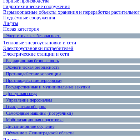
Горные производства
Гидротехнические сооружения
Взрывоопасные объекты хранения и переработки растительног
Подъёмные сооружения
Лифты
Новая категория
· Энергетическая безопасность
Тепловые энергоустановки и сети
Электроустановки потребителей
Электрические станции и сети
· Радиационная безопасность
· Экологическая безопасность
· Противодействие коррупции
· Противодействие терроризму
· Государственные и муниципальные закупки
· Доступная среда
· Управление персоналом
· Гражданская оборона
· Самоходные машины (погрузчики)
· Мобилизационная подготовка
· Дистанционное обучение
· Обучение в Ленинградской области
Волхов