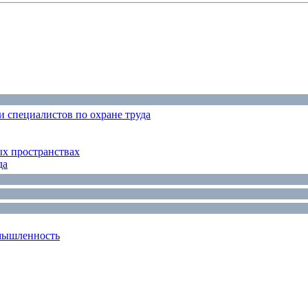
 специалистов по охране труда
ых пространствах
да
мышленность