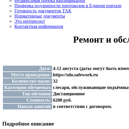
Независимая оценка квалификации
Проверка подлинности протоколов в Едином портале
Готовность документов ТАК
Нормативные документы
Это интересно!
Контактная информация
Ремонт и обс
Дата:
4-12 августа (даты могут быть изме
Место проведения:
https://sdo.safework.ru
Количество часов:
32
Категория обучаемых:
слесари, обслуживающие подъёмны
Тип обучения:
Дистанционное
Стоимость:
6200 руб.
Начало занятий
в соответствии с договором.
Подробное описание