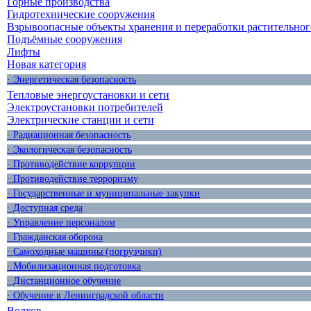
Горные производства
Гидротехнические сооружения
Взрывоопасные объекты хранения и переработки растительног
Подъёмные сооружения
Лифты
Новая категория
· Энергетическая безопасность
Тепловые энергоустановки и сети
Электроустановки потребителей
Электрические станции и сети
· Радиационная безопасность
· Экологическая безопасность
· Противодействие коррупции
· Противодействие терроризму
· Государственные и муниципальные закупки
· Доступная среда
· Управление персоналом
· Гражданская оборона
· Самоходные машины (погрузчики)
· Мобилизационная подготовка
· Дистанционное обучение
· Обучение в Ленинградской области
Волхов