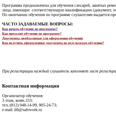
Программа предназначена для обучения слесарей, занятых ре
лица, имеющие соответствующую квалификацию (документ, п
По окончании обучения по программе слушателям выдается про
ЧАСТО ЗАДАВАЕМЫЕ ВОПРОСЫ:
Как начать обучение по программе?
Как проходит обучение по программе?
Документы, необходимые для оформления обучения
Как получить оформленные документы по результатам обучения?
При регистрации каждый слушатель заполняет лист регистр
Контактная информация
Организатор обучения:
3 этаж, комн.333;
тел.:(812) 948-14-99, 905-24-73;
e-mail: lift@safework.ru