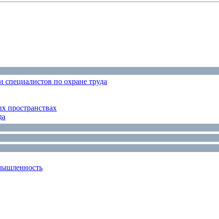
 специалистов по охране труда
ых пространствах
да
мышленность