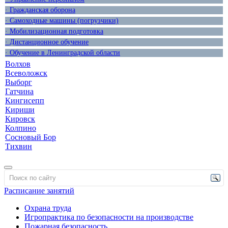
· Гражданская оборона
· Самоходные машины (погрузчики)
· Мобилизационная подготовка
· Дистанционное обучение
· Обучение в Ленинградской области
Волхов
Всеволожск
Выборг
Гатчина
Кингисепп
Кириши
Кировск
Колпино
Сосновый Бор
Тихвин
Расписание занятий
Охрана труда
Игропрактика по безопасности на производстве
Пожарная безопасность