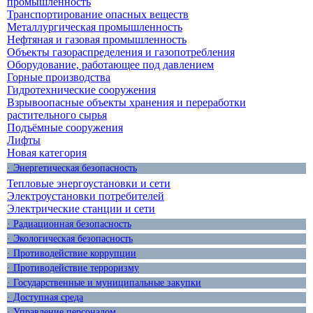
промышленность
Транспортирование опасных веществ
Металлургическая промышленность
Нефтяная и газовая промышленность
Объекты газораспределения и газопотребления
Оборудование, работающее под давлением
Горные производства
Гидротехнические сооружения
Взрывоопасные объекты хранения и переработки
растительного сырья
Подъёмные сооружения
Лифты
Новая категория
· Энергетическая безопасность
Тепловые энергоустановки и сети
Электроустановки потребителей
Электрические станции и сети
· Радиационная безопасность
· Экологическая безопасность
· Противодействие коррупции
· Противодействие терроризму
· Государственные и муниципальные закупки
· Доступная среда
· Управление персоналом