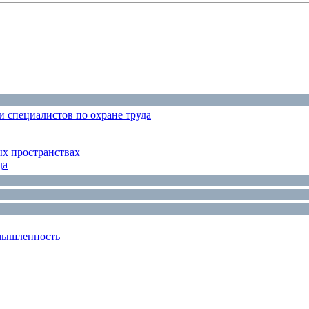
 специалистов по охране труда
ых пространствах
да
мышленность