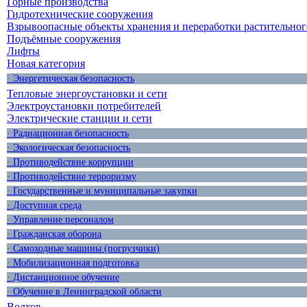
Горные производства
Гидротехнические сооружения
Взрывоопасные объекты хранения и переработки растительног
Подъёмные сооружения
Лифты
Новая категория
· Энергетическая безопасность
Тепловые энергоустановки и сети
Электроустановки потребителей
Электрические станции и сети
· Радиационная безопасность
· Экологическая безопасность
· Противодействие коррупции
· Противодействие терроризму
· Государственные и муниципальные закупки
· Доступная среда
· Управление персоналом
· Гражданская оборона
· Самоходные машины (погрузчики)
· Мобилизационная подготовка
· Дистанционное обучение
· Обучение в Ленинградской области
Волхов