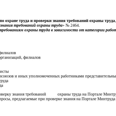
по охране труда и проверки знания требований охраны труда
и знания требований охраны труда
» № 2464.
требованиям охраны труда в зависимости от категории рабо
 филиалов
организаций, филиалов
листы
офсоюзов и иных уполномоченных работниками представительны
труда
да
верку знания требований охраны труда на Портале Минтруда
опросы, предлагаемые при проверке знания на Портале Минтруд