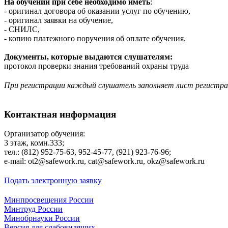
На обучении при себе необходимо иметь
:
- оригинал договора об оказании услуг по обучению,
- оригинал заявки на обучение,
- СНИЛС,
- копию платежного поручения об оплате обучения.
Документы, которые выдаются слушателям:
протокол проверки знания требований охраны труда
При регистрации каждый слушатель заполняет лист регистр
Контактная информация
Организатор обучения:
3 этаж, комн.333;
тел.: (812) 952-75-63, 952-45-77, (921) 923-76-96;
е-mаil: ot2@safework.ru, cat@safework.ru, okz@safework.ru
Подать электронную заявку
Минпросвещения России
Минтруд России
Минобрнауки России
Версия для слабовидящих