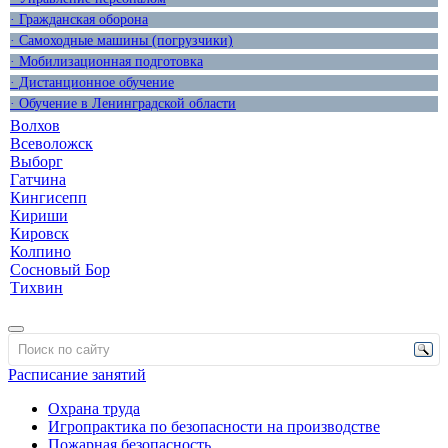
· Гражданская оборона
· Самоходные машины (погрузчики)
· Мобилизационная подготовка
· Дистанционное обучение
· Обучение в Ленинградской области
Волхов
Всеволожск
Выборг
Гатчина
Кингисепп
Кириши
Кировск
Колпино
Сосновый Бор
Тихвин
Расписание занятий
Охрана труда
Игропрактика по безопасности на производстве
Пожарная безопасность