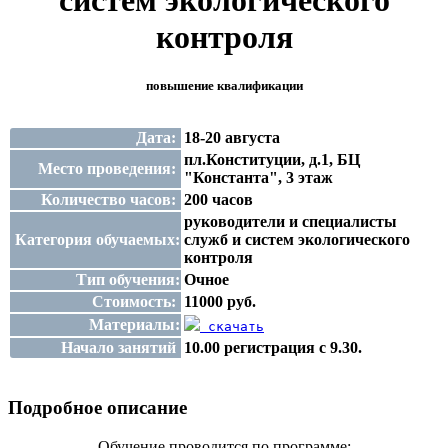
систем экологического
контроля
повышение квалификации
Дата:
18-20 августа
пл.Конституции, д.1, БЦ
Место проведения:
"Константа", 3 этаж
Количество часов:
200 часов
руководители и специалисты
Категория обучаемых:
служб и систем экологического
контроля
Тип обучения:
Очное
Стоимость:
11000 руб.
Материалы:
скачать
Начало занятий
10.00 регистрация с 9.30.
Подробное описание
Обучение проводится по программе: