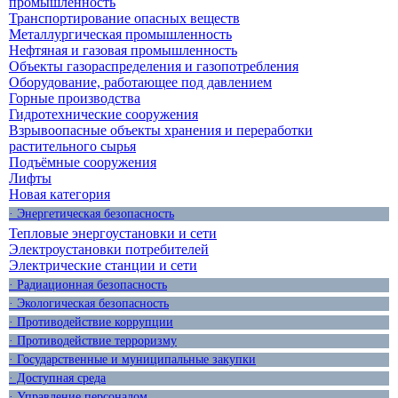
промышленность
Транспортирование опасных веществ
Металлургическая промышленность
Нефтяная и газовая промышленность
Объекты газораспределения и газопотребления
Оборудование, работающее под давлением
Горные производства
Гидротехнические сооружения
Взрывоопасные объекты хранения и переработки
растительного сырья
Подъёмные сооружения
Лифты
Новая категория
· Энергетическая безопасность
Тепловые энергоустановки и сети
Электроустановки потребителей
Электрические станции и сети
· Радиационная безопасность
· Экологическая безопасность
· Противодействие коррупции
· Противодействие терроризму
· Государственные и муниципальные закупки
· Доступная среда
· Управление персоналом