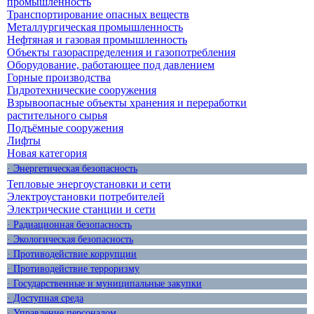
промышленность
Транспортирование опасных веществ
Металлургическая промышленность
Нефтяная и газовая промышленность
Объекты газораспределения и газопотребления
Оборудование, работающее под давлением
Горные производства
Гидротехнические сооружения
Взрывоопасные объекты хранения и переработки
растительного сырья
Подъёмные сооружения
Лифты
Новая категория
· Энергетическая безопасность
Тепловые энергоустановки и сети
Электроустановки потребителей
Электрические станции и сети
· Радиационная безопасность
· Экологическая безопасность
· Противодействие коррупции
· Противодействие терроризму
· Государственные и муниципальные закупки
· Доступная среда
· Управление персоналом