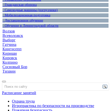
· Гражданская оборона
· Самоходные машины (погрузчики)
· Мобилизационная подготовка
· Дистанционное обучение
· Обучение в Ленинградской области
Волхов
Всеволожск
Выборг
Гатчина
Кингисепп
Кириши
Кировск
Колпино
Сосновый Бор
Тихвин
Расписание занятий
Охрана труда
Игропрактика по безопасности на производстве
Пожарная безопасность