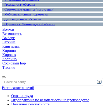
· Гражданская оборона
· Самоходные машины (погрузчики)
· Мобилизационная подготовка
· Дистанционное обучение
· Обучение в Ленинградской области
Волхов
Всеволожск
Выборг
Гатчина
Кингисепп
Кириши
Кировск
Колпино
Сосновый Бор
Тихвин
Расписание занятий
Охрана труда
Игропрактика по безопасности на производстве
Пожарная безопасность