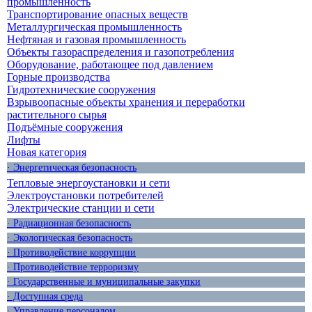
промышленность
Транспортирование опасных веществ
Металлургическая промышленность
Нефтяная и газовая промышленность
Объекты газораспределения и газопотребления
Оборудование, работающее под давлением
Горные производства
Гидротехнические сооружения
Взрывоопасные объекты хранения и переработки
растительного сырья
Подъёмные сооружения
Лифты
Новая категория
· Энергетическая безопасность
Тепловые энергоустановки и сети
Электроустановки потребителей
Электрические станции и сети
· Радиационная безопасность
· Экологическая безопасность
· Противодействие коррупции
· Противодействие терроризму
· Государственные и муниципальные закупки
· Доступная среда
· Управление персоналом