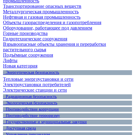
промышленность
Транспортирование опасных веществ
Металлургическая промышленность
Нефтяная и газовая промышленность
Объекты газораспределения и газопотребления
Оборудование, работающее под давлением
Горные производства
Гидротехнические сооружения
Взрывоопасные объекты хранения и переработки
растительного сырья
Подъёмные сооружения
Лифты
Новая категория
· Энергетическая безопасность
Тепловые энергоустановки и сети
Электроустановки потребителей
Электрические станции и сети
· Радиационная безопасность
· Экологическая безопасность
· Противодействие коррупции
· Противодействие терроризму
· Государственные и муниципальные закупки
· Доступная среда
· Управление персоналом