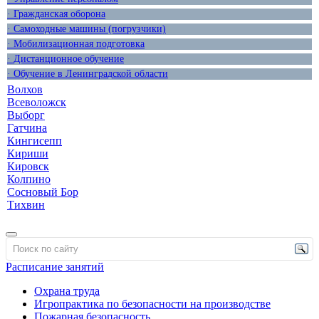
· Гражданская оборона
· Самоходные машины (погрузчики)
· Мобилизационная подготовка
· Дистанционное обучение
· Обучение в Ленинградской области
Волхов
Всеволожск
Выборг
Гатчина
Кингисепп
Кириши
Кировск
Колпино
Сосновый Бор
Тихвин
Расписание занятий
Охрана труда
Игропрактика по безопасности на производстве
Пожарная безопасность