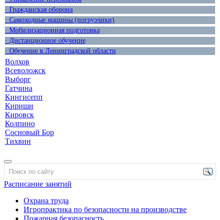
· Гражданская оборона
· Самоходные машины (погрузчики)
· Мобилизационная подготовка
· Дистанционное обучение
· Обучение в Ленинградской области
Волхов
Всеволожск
Выборг
Гатчина
Кингисепп
Кириши
Кировск
Колпино
Сосновый Бор
Тихвин
Расписание занятий
Охрана труда
Игропрактика по безопасности на производстве
Пожарная безопасность