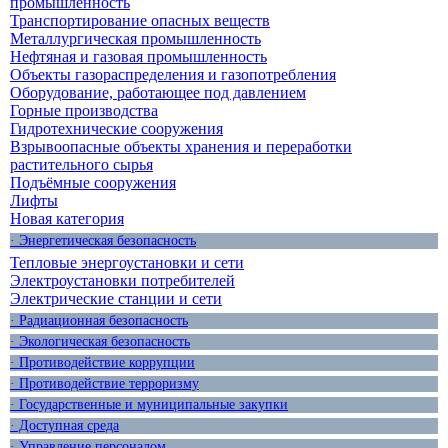
промышленность
Транспортирование опасных веществ
Металлургическая промышленность
Нефтяная и газовая промышленность
Объекты газораспределения и газопотребления
Оборудование, работающее под давлением
Горные производства
Гидротехнические сооружения
Взрывоопасные объекты хранения и переработки
растительного сырья
Подъёмные сооружения
Лифты
Новая категория
· Энергетическая безопасность
Тепловые энергоустановки и сети
Электроустановки потребителей
Электрические станции и сети
· Радиационная безопасность
· Экологическая безопасность
· Противодействие коррупции
· Противодействие терроризму
· Государственные и муниципальные закупки
· Доступная среда
· Управление персоналом