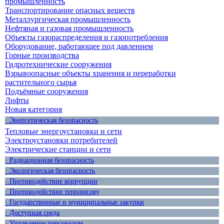
промышленность
Транспортирование опасных веществ
Металлургическая промышленность
Нефтяная и газовая промышленность
Объекты газораспределения и газопотребления
Оборудование, работающее под давлением
Горные производства
Гидротехнические сооружения
Взрывоопасные объекты хранения и переработки
растительного сырья
Подъёмные сооружения
Лифты
Новая категория
· Энергетическая безопасность
Тепловые энергоустановки и сети
Электроустановки потребителей
Электрические станции и сети
· Радиационная безопасность
· Экологическая безопасность
· Противодействие коррупции
· Противодействие терроризму
· Государственные и муниципальные закупки
· Доступная среда
· Управление персоналом