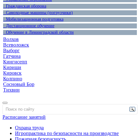
· Гражданская оборона
· Самоходные машины (погрузчики)
· Мобилизационная подготовка
· Дистанционное обучение
· Обучение в Ленинградской области
Волхов
Всеволожск
Выборг
Гатчина
Кингисепп
Кириши
Кировск
Колпино
Сосновый Бор
Тихвин
Расписание занятий
Охрана труда
Игропрактика по безопасности на производстве
Пожарная безопасность