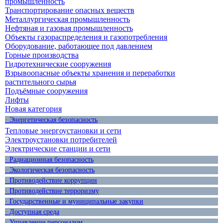
промышленность
Транспортирование опасных веществ
Металлургическая промышленность
Нефтяная и газовая промышленность
Объекты газораспределения и газопотребления
Оборудование, работающее под давлением
Горные производства
Гидротехнические сооружения
Взрывоопасные объекты хранения и переработки
растительного сырья
Подъёмные сооружения
Лифты
Новая категория
· Энергетическая безопасность
Тепловые энергоустановки и сети
Электроустановки потребителей
Электрические станции и сети
· Радиационная безопасность
· Экологическая безопасность
· Противодействие коррупции
· Противодействие терроризму
· Государственные и муниципальные закупки
· Доступная среда
· Управление персоналом