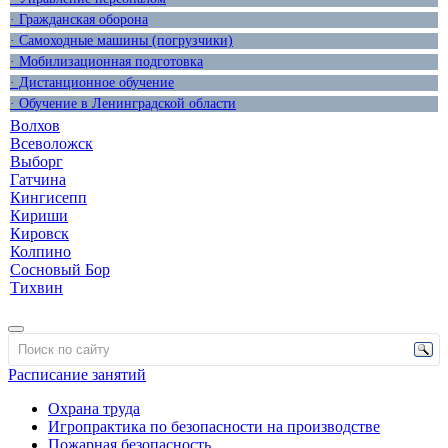
· Гражданская оборона
· Самоходные машины (погрузчики)
· Мобилизационная подготовка
· Дистанционное обучение
· Обучение в Ленинградской области
Волхов
Всеволожск
Выборг
Гатчина
Кингисепп
Кириши
Кировск
Колпино
Сосновый Бор
Тихвин
Расписание занятий
Охрана труда
Игропрактика по безопасности на производстве
Пожарная безопасность