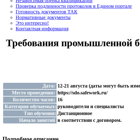
Независимая оценка квалификации
Проверка подлинности протоколов в Едином портале
Готовность документов ТАК
Нормативные документы
Это интересно!
Контактная информация
Требования промышленной б
Дата:
12-21 августа (даты могут быть изм
Место проведения:
https://sdo.safework.ru/
Количество часов:
16
Категория обучаемых:
руководители и специалисты
Тип обучения:
Дистанционное
Начало занятий
в соответствии с договором.
Подробное описание