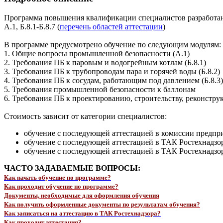
Программа повышения квалификации специалистов разработана
А.1, Б.8.1-Б.8.7 (
перечень областей аттестации
)
В программе предусмотрено обучение по следующим модулям:
1. Общие вопросы промышленной безопасности (А.1)
2. Требования ПБ к паровым и водогрейным котлам (Б.8.1)
3. Требования ПБ к трубопроводам пара и горячей воды (Б.8.2)
4. Требования ПБ к сосудам, работающим под давлением (Б.8.3
5. Требования промышленной безопасности к баллонам
6. Требования ПБ к проектированию, строительству, реконстр
Стоимость зависит от категории специалистов:
обучение с последующей аттестацией в комиссии предпри
обучение с последующей аттестацией в ТАК Ростехнадзор
обучение с последующей аттестацией в ТАК Ростехнадзора
ЧАСТО ЗАДАВАЕМЫЕ ВОПРОСЫ:
Как начать обучение по программе?
Как проходит обучение по программе?
Документы, необходимые для оформления обучения
Как получить оформленные документы по результатам обучения?
Как записаться на аттестацию в ТАК Ростехнадзора?
Как проходит аттестация?