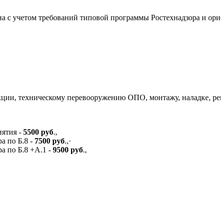
 с учетом требований типовой программы Ростехнадзора и ори
)
укции, техническому перевооружению ОПО, монтажу, наладке, р
ятия -
5500 руб
.,
а по Б.8 -
7500 руб
.,·
 по Б.8 +А.1 -
9500 руб
.,