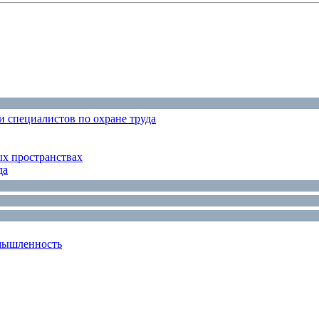
 специалистов по охране труда
ых пространствах
да
мышленность