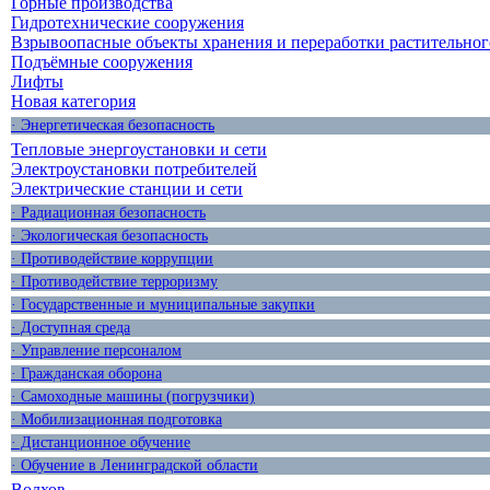
Горные производства
Гидротехнические сооружения
Взрывоопасные объекты хранения и переработки растительног
Подъёмные сооружения
Лифты
Новая категория
· Энергетическая безопасность
Тепловые энергоустановки и сети
Электроустановки потребителей
Электрические станции и сети
· Радиационная безопасность
· Экологическая безопасность
· Противодействие коррупции
· Противодействие терроризму
· Государственные и муниципальные закупки
· Доступная среда
· Управление персоналом
· Гражданская оборона
· Самоходные машины (погрузчики)
· Мобилизационная подготовка
· Дистанционное обучение
· Обучение в Ленинградской области
Волхов