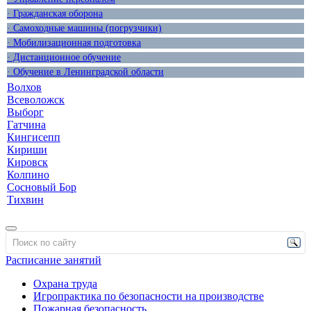
· Гражданская оборона
· Самоходные машины (погрузчики)
· Мобилизационная подготовка
· Дистанционное обучение
· Обучение в Ленинградской области
Волхов
Всеволожск
Выборг
Гатчина
Кингисепп
Кириши
Кировск
Колпино
Сосновый Бор
Тихвин
Расписание занятий
Охрана труда
Игропрактика по безопасности на производстве
Пожарная безопасность