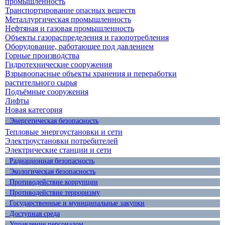
промышленность
Транспортирование опасных веществ
Металлургическая промышленность
Нефтяная и газовая промышленность
Объекты газораспределения и газопотребления
Оборудование, работающее под давлением
Горные производства
Гидротехнические сооружения
Взрывоопасные объекты хранения и переработки
растительного сырья
Подъёмные сооружения
Лифты
Новая категория
· Энергетическая безопасность
Тепловые энергоустановки и сети
Электроустановки потребителей
Электрические станции и сети
· Радиационная безопасность
· Экологическая безопасность
· Противодействие коррупции
· Противодействие терроризму
· Государственные и муниципальные закупки
· Доступная среда
· Управление персоналом