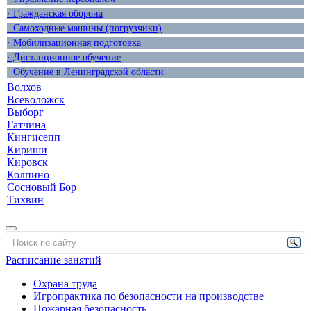
· Гражданская оборона
· Самоходные машины (погрузчики)
· Мобилизационная подготовка
· Дистанционное обучение
· Обучение в Ленинградской области
Волхов
Всеволожск
Выборг
Гатчина
Кингисепп
Кириши
Кировск
Колпино
Сосновый Бор
Тихвин
Расписание занятий
Охрана труда
Игропрактика по безопасности на производстве
Пожарная безопасность