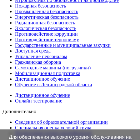
Игропрактика по безопасности на производстве
Пожарная безопасность
Промышленная безопасность
Энергетическая безопасность
Радиационная безопасность
Экологическая безопасность
Противодействие коррупции
Противодействие терроризму
Государственные и муниципальные закупки
Доступная среда
Управление персоналом
Гражданская оборона
Самоходные машины (погрузчики)
Мобилизационная подготовка
Дистанционное обучение
Обучение в Ленинградской области
Дистанционное обучение
Онлайн тестирование
Дополнительно
Сведения об образовательной организации
Cпециальная оценка условий труда
Независимая оценка квалификации
Для обеспечения высокого уровня обслуживания на
Проверка подлинности протоколов в Едином портале