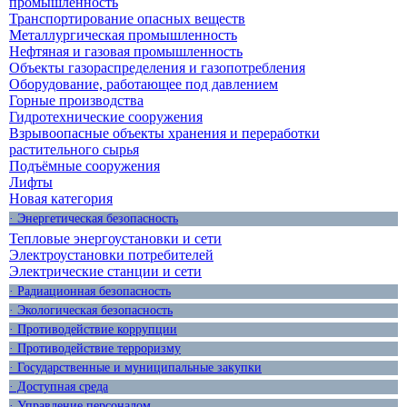
промышленность
Транспортирование опасных веществ
Металлургическая промышленность
Нефтяная и газовая промышленность
Объекты газораспределения и газопотребления
Оборудование, работающее под давлением
Горные производства
Гидротехнические сооружения
Взрывоопасные объекты хранения и переработки
растительного сырья
Подъёмные сооружения
Лифты
Новая категория
· Энергетическая безопасность
Тепловые энергоустановки и сети
Электроустановки потребителей
Электрические станции и сети
· Радиационная безопасность
· Экологическая безопасность
· Противодействие коррупции
· Противодействие терроризму
· Государственные и муниципальные закупки
· Доступная среда
· Управление персоналом