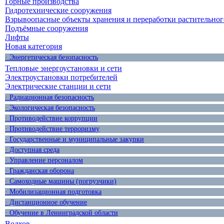
Горные производства
Гидротехнические сооружения
Взрывоопасные объекты хранения и переработки растительног
Подъёмные сооружения
Лифты
Новая категория
· Энергетическая безопасность
Тепловые энергоустановки и сети
Электроустановки потребителей
Электрические станции и сети
· Радиационная безопасность
· Экологическая безопасность
· Противодействие коррупции
· Противодействие терроризму
· Государственные и муниципальные закупки
· Доступная среда
· Управление персоналом
· Гражданская оборона
· Самоходные машины (погрузчики)
· Мобилизационная подготовка
· Дистанционное обучение
· Обучение в Ленинградской области
Волхов