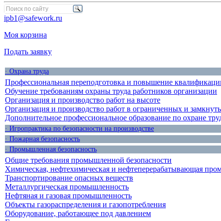
ipb1@safework.ru
Моя корзина
Подать заявку
· Охрана труда
Профессиональная переподготовка и повышение квалификации
Обучение требованиям охраны труда работников организации
Организация и производство работ на высоте
Организация и производство работ в ограниченных и замкнут
Дополнительное профессиональное образование по охране тру
· Игропрактика по безопасности на производстве
· Пожарная безопасность
· Промышленная безопасность
Общие требования промышленной безопасности
Химическая, нефтехимическая и нефтеперерабатывающая про
Транспортирование опасных веществ
Металлургическая промышленность
Нефтяная и газовая промышленность
Объекты газораспределения и газопотребления
Оборудование, работающее под давлением