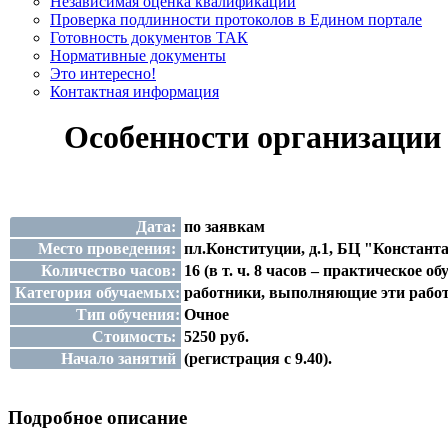
Независимая оценка квалификации
Проверка подлинности протоколов в Едином портале
Готовность документов ТАК
Нормативные документы
Это интересно!
Контактная информация
Особенности организации 
Дата:
по заявкам
Место проведения:
пл.Конституции, д.1, БЦ "Константа
Количество часов:
16 (в т. ч. 8 часов – практическое об
Категория обучаемых:
работники, выполняющие эти рабо
Тип обучения:
Очное
Стоимость:
5250 руб.
Начало занятий
(регистрация с 9.40).
Подробное описание