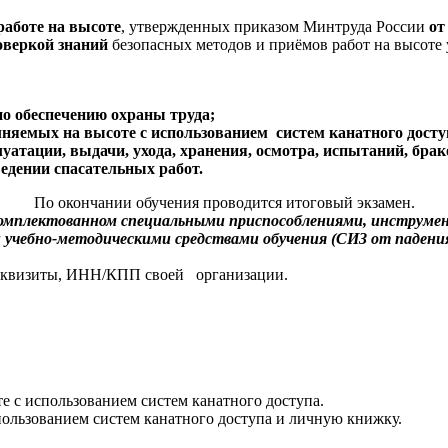
работе на высоте
, утвержденных приказом Минтруда России
от
оверкой знаний
безопасных методов и приёмов работ на высоте
о обеспечению охраны труда;
лняемых на высоте с использованием систем канатного досту
уатации, выдачи, ухода, хранения, осмотра, испытаний, бра
едении спасательных работ.
По окончании обучения проводится итоговый экзамен.
укомплектованном специальными приспособлениями, инструм
 учебно-методическими средствами обучения (СИЗ от падени
реквизиты, ИНН/КПП своей организации.
е с использованием систем канатного доступа.
пользованием систем канатного доступа и личную книжку.