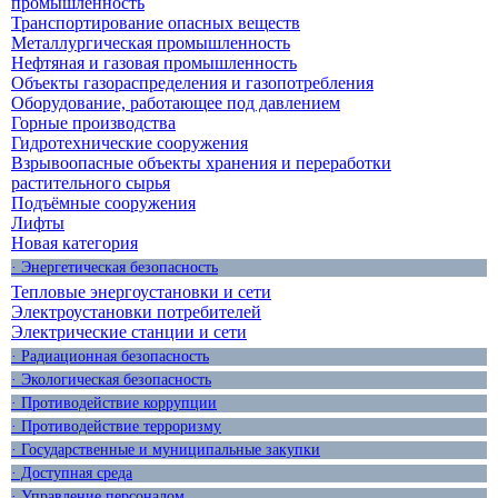
промышленность
Транспортирование опасных веществ
Металлургическая промышленность
Нефтяная и газовая промышленность
Объекты газораспределения и газопотребления
Оборудование, работающее под давлением
Горные производства
Гидротехнические сооружения
Взрывоопасные объекты хранения и переработки
растительного сырья
Подъёмные сооружения
Лифты
Новая категория
· Энергетическая безопасность
Тепловые энергоустановки и сети
Электроустановки потребителей
Электрические станции и сети
· Радиационная безопасность
· Экологическая безопасность
· Противодействие коррупции
· Противодействие терроризму
· Государственные и муниципальные закупки
· Доступная среда
· Управление персоналом