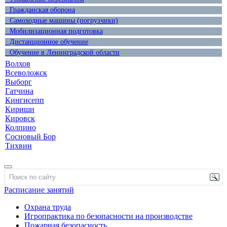
· Гражданская оборона
· Самоходные машины (погрузчики)
· Мобилизационная подготовка
· Дистанционное обучение
· Обучение в Ленинградской области
Волхов
Всеволожск
Выборг
Гатчина
Кингисепп
Кириши
Кировск
Колпино
Сосновый Бор
Тихвин
Расписание занятий
Охрана труда
Игропрактика по безопасности на производстве
Пожарная безопасность