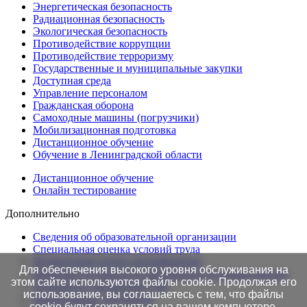
Энергетическая безопасность
Радиационная безопасность
Экологическая безопасность
Противодействие коррупции
Противодействие терроризму
Государственные и муниципальные закупки
Доступная среда
Управление персоналом
Гражданская оборона
Самоходные машины (погрузчики)
Мобилизационная подготовка
Дистанционное обучение
Обучение в Ленинградской области
Дистанционное обучение
Онлайн тестирование
Дополнительно
Сведения об образовательной организации
Cпециальная оценка условий труда
Независимая оценка квалификации
Для обеспечения высокого уровня обслуживания на
Проверка подлинности протоколов в Едином портале
этом сайте используются файлы cookie. Продолжая его
Готовность документов ТАК
использование, вы соглашаетесь с тем, что файлы
Нормативные документы
cookie будут сохраняться на вашем компьютере.