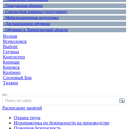
· Гражданская оборона
· Самоходные машины (погрузчики)
· Мобилизационная подготовка
· Дистанционное обучение
· Обучение в Ленинградской области
Волхов
Всеволожск
Выборг
Гатчина
Кингисепп
Кириши
Кировск
Колпино
Сосновый Бор
Тихвин
Расписание занятий
Охрана труда
Игропрактика по безопасности на производстве
Пожарная безопасность