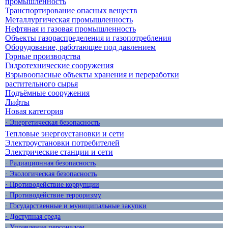
промышленность
Транспортирование опасных веществ
Металлургическая промышленность
Нефтяная и газовая промышленность
Объекты газораспределения и газопотребления
Оборудование, работающее под давлением
Горные производства
Гидротехнические сооружения
Взрывоопасные объекты хранения и переработки
растительного сырья
Подъёмные сооружения
Лифты
Новая категория
· Энергетическая безопасность
Тепловые энергоустановки и сети
Электроустановки потребителей
Электрические станции и сети
· Радиационная безопасность
· Экологическая безопасность
· Противодействие коррупции
· Противодействие терроризму
· Государственные и муниципальные закупки
· Доступная среда
· Управление персоналом