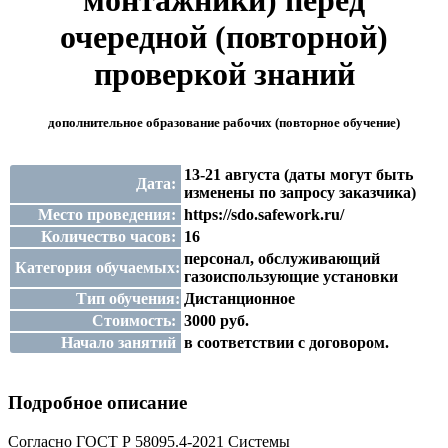
монтажники) перед
очередной (повторной)
проверкой знаний
дополнительное образование рабочих (повторное обучение)
13-21 августа (даты могут быть
Дата:
изменены по запросу заказчика)
Место проведения:
https://sdo.safework.ru/
Количество часов:
16
персонал, обслуживающий
Категория обучаемых:
газоиспользующие установки
Тип обучения:
Дистанционное
Стоимость:
3000 руб.
Начало занятий
в соответствии с договором.
Подробное описание
Согласно ГОСТ Р 58095.4-2021 Системы