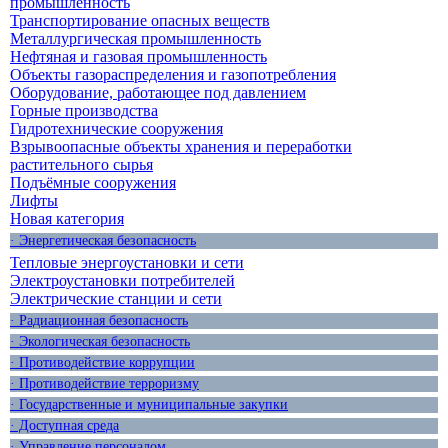
промышленность
Транспортирование опасных веществ
Металлургическая промышленность
Нефтяная и газовая промышленность
Объекты газораспределения и газопотребления
Оборудование, работающее под давлением
Горные производства
Гидротехнические сооружения
Взрывоопасные объекты хранения и переработки
растительного сырья
Подъёмные сооружения
Лифты
Новая категория
· Энергетическая безопасность
Тепловые энергоустановки и сети
Электроустановки потребителей
Электрические станции и сети
· Радиационная безопасность
· Экологическая безопасность
· Противодействие коррупции
· Противодействие терроризму
· Государственные и муниципальные закупки
· Доступная среда
· Управление персоналом