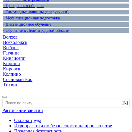
· Гражданская оборона
· Самоходные машины (погрузчики)
· Мобилизационная подготовка
· Дистанционное обучение
· Обучение в Ленинградской области
Волхов
Всеволожск
Выборг
Гатчина
Кингисепп
Кириши
Кировск
Колпино
Сосновый Бор
Тихвин
Расписание занятий
Охрана труда
Игропрактика по безопасности на производстве
Пожарная безопасность