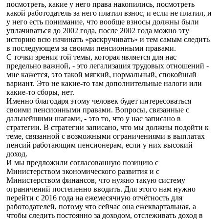
посмотреть, какие у него права накопились, посмотреть
какой работодатель за него платил взнос, и если не платил, и
у него есть понимание, что вообще взносы должны были
уплачиваться до 2002 года, после 2002 года можно эту
историю всю начинать «раскручивать» и тем самым следить
в последующем за своими пенсионными правами.
С точки зрения той темы, которая является для нас
предельно важной, - это легализация трудовых отношений -
мне кажется, это такой мягкий, нормальный, спокойный
вариант. Это не какие-то там дополнительные налоги или
какие-то сборы, нет.
Именно благодаря этому человек будет интересоваться
своими пенсионными правами. Вопросы, связанные с
дальнейшими шагами, - это то, что у нас записано в
стратегии. В стратегии записано, что мы должны подойти к
теме, связанной с возможными ограничениями в выплатах
пенсий работающим пенсионерам, если у них высокий
доход.
И мы предложили согласованную позицию с
Министерством экономического развития и с
Министерством финансов, что нужно такую систему
ограничений постепенно вводить. Для этого нам нужно
перейти с 2016 года на ежемесячную отчётность для
работодателей, потому что сейчас она ежеквартальная, а
чтобы следить постоянно за доходом, отслеживать доход в