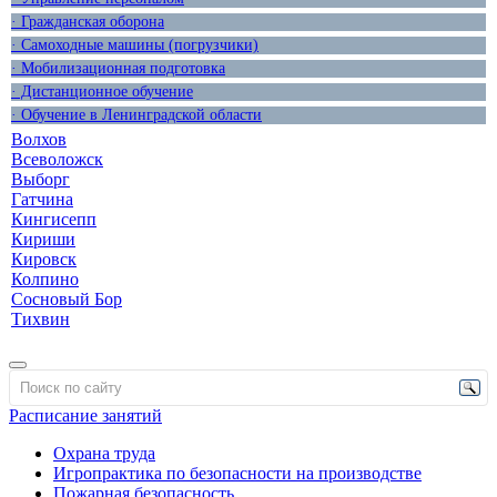
· Гражданская оборона
· Самоходные машины (погрузчики)
· Мобилизационная подготовка
· Дистанционное обучение
· Обучение в Ленинградской области
Волхов
Всеволожск
Выборг
Гатчина
Кингисепп
Кириши
Кировск
Колпино
Сосновый Бор
Тихвин
Расписание занятий
Охрана труда
Игропрактика по безопасности на производстве
Пожарная безопасность