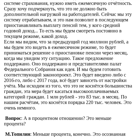
системе страхования, нужно иметь ежемесячную отчётность.
Сразу хочу подчеркнуть, что это не должно быть
дополнительной нагрузкой на работодателей. Сейчас мы эту
систему отрабатываем, и это нам позволит в последующем
приостанавливать выплату пенсий тем, у кого средний
годовой доход... То есть мы будем смотреть постоянно в
текущем режиме, какой доход.
Если мы видим, что за предыдущий год миллион рублей, а
мы будем это видеть в ежемесячном режиме, то будет
приниматься решение о приостановке пенсии через месяц,
когда мы увидим эту ситуацию. Такое предложение
поддержано. Оно поддержано и представителями палат
Федерального Собрания как идея. И мы будем готовить
соответствующий законопроект. Это будет введено либо с
2016-го, либо с 2017 года, всё будет зависеть от настройки
учёта. Мы исходим из того, что это не коснётся большинства
граждан, эта мера будет касаться высокооплачиваемых
категорий граждан. 1 млн рублей - это 83 тыс. в месяц. По
нашим расчётам, это коснётся порядка 220 тыс. человек. Это
очень немного.
Вопрос
: А в процентном отношении? Это меньше
процента?
М.Топилин
: Меньше процента, конечно. Это осознанная