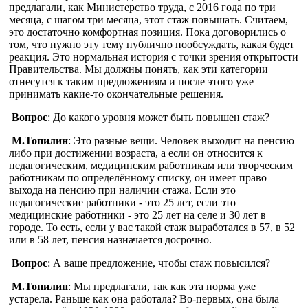
предлагали, как Министерство труда, с 2016 года по три
месяца, с шагом три месяца, этот стаж повышать. Считаем,
это достаточно комфортная позиция. Пока договорились о
том, что нужно эту тему публично пообсуждать, какая будет
реакция. Это нормальная история с точки зрения открытости
Правительства. Мы должны понять, как эти категории
отнесутся к таким предложениям и после этого уже
принимать какие-то окончательные решения.
Вопрос
: До какого уровня может быть повышен стаж?
М.Топилин
: Это разные вещи. Человек выходит на пенсию
либо при достижении возраста, а если он относится к
педагогическим, медицинским работникам или творческим
работникам по определённому списку, он имеет право
выхода на пенсию при наличии стажа. Если это
педагогические работники - это 25 лет, если это
медицинские работники - это 25 лет на селе и 30 лет в
городе. То есть, если у вас такой стаж выработался в 57, в 52
или в 58 лет, пенсия назначается досрочно.
Вопрос
: А ваше предложение, чтобы стаж повысился?
М.Топилин
: Мы предлагали, так как эта норма уже
устарела. Раньше как она работала? Во-первых, она была