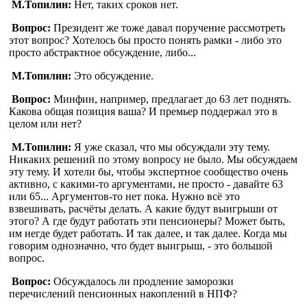
М.Топилин:
Нет, таких сроков нет.
Вопрос:
Президент же тоже давал поручение рассмотреть
этот вопрос? Хотелось бы просто понять рамки - либо это
просто абстрактное обсуждение, либо...
М.Топилин:
Это обсуждение.
Вопрос:
Минфин, например, предлагает до 63 лет поднять.
Какова общая позиция ваша? И премьер поддержал это в
целом или нет?
М.Топилин:
Я уже сказал, что мы обсуждали эту тему.
Никаких решений по этому вопросу не было. Мы обсуждаем
эту тему. И хотели бы, чтобы экспертное сообщество очень
активно, с какими-то аргументами, не просто - давайте 63
или 65... Аргументов-то нет пока. Нужно всё это
взвешивать, расчёты делать. А какие будут выигрыши от
этого? А где будут работать эти пенсионеры? Может быть,
им негде будет работать. И так далее, и так далее. Когда мы
говорим однозначно, что будет выигрыш, - это большой
вопрос.
Вопрос:
Обсуждалось ли продление заморозки
перечислений пенсионных накоплений в НПФ?