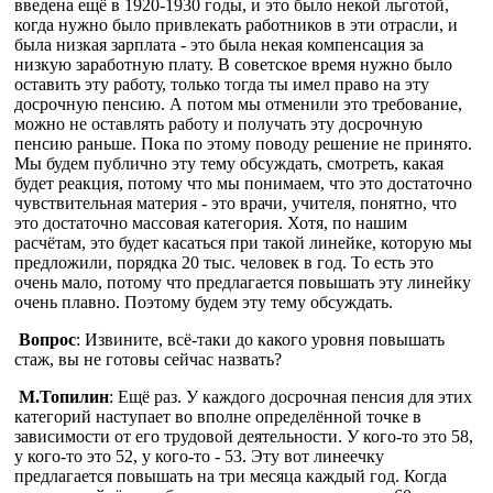
введена ещё в 1920-1930 годы, и это было некой льготой,
когда нужно было привлекать работников в эти отрасли, и
была низкая зарплата - это была некая компенсация за
низкую заработную плату. В советское время нужно было
оставить эту работу, только тогда ты имел право на эту
досрочную пенсию. А потом мы отменили это требование,
можно не оставлять работу и получать эту досрочную
пенсию раньше. Пока по этому поводу решение не принято.
Мы будем публично эту тему обсуждать, смотреть, какая
будет реакция, потому что мы понимаем, что это достаточно
чувствительная материя - это врачи, учителя, понятно, что
это достаточно массовая категория. Хотя, по нашим
расчётам, это будет касаться при такой линейке, которую мы
предложили, порядка 20 тыс. человек в год. То есть это
очень мало, потому что предлагается повышать эту линейку
очень плавно. Поэтому будем эту тему обсуждать.
Вопрос
: Извините, всё-таки до какого уровня повышать
стаж, вы не готовы сейчас назвать?
М.Топилин
: Ещё раз. У каждого досрочная пенсия для этих
категорий наступает во вполне определённой точке в
зависимости от его трудовой деятельности. У кого-то это 58,
у кого-то это 52, у кого-то - 53. Эту вот линеечку
предлагается повышать на три месяца каждый год. Когда