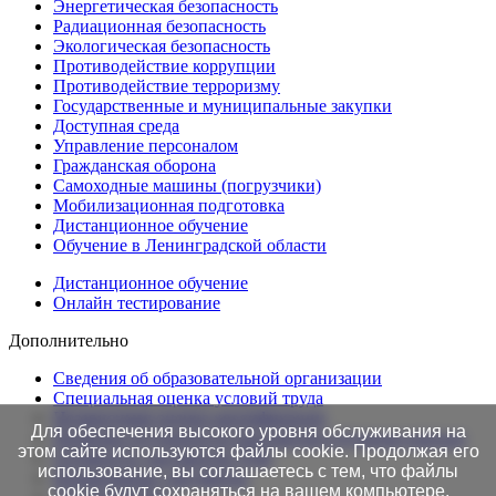
Энергетическая безопасность
Радиационная безопасность
Экологическая безопасность
Противодействие коррупции
Противодействие терроризму
Государственные и муниципальные закупки
Доступная среда
Управление персоналом
Гражданская оборона
Самоходные машины (погрузчики)
Мобилизационная подготовка
Дистанционное обучение
Обучение в Ленинградской области
Дистанционное обучение
Онлайн тестирование
Дополнительно
Сведения об образовательной организации
Cпециальная оценка условий труда
Независимая оценка квалификации
Для обеспечения высокого уровня обслуживания на
Проверка подлинности протоколов в Едином портале
этом сайте используются файлы cookie. Продолжая его
Готовность документов ТАК
использование, вы соглашаетесь с тем, что файлы
Нормативные документы
cookie будут сохраняться на вашем компьютере.