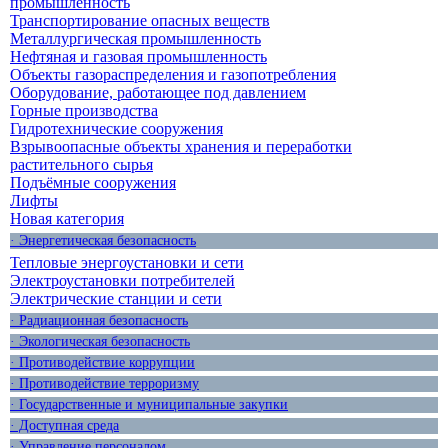
промышленность
Транспортирование опасных веществ
Металлургическая промышленность
Нефтяная и газовая промышленность
Объекты газораспределения и газопотребления
Оборудование, работающее под давлением
Горные производства
Гидротехнические сооружения
Взрывоопасные объекты хранения и переработки
растительного сырья
Подъёмные сооружения
Лифты
Новая категория
· Энергетическая безопасность
Тепловые энергоустановки и сети
Электроустановки потребителей
Электрические станции и сети
· Радиационная безопасность
· Экологическая безопасность
· Противодействие коррупции
· Противодействие терроризму
· Государственные и муниципальные закупки
· Доступная среда
· Управление персоналом