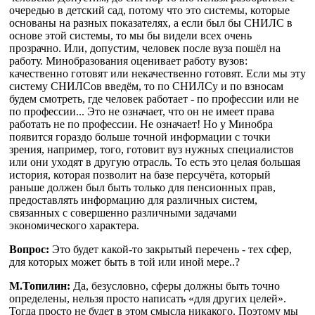
очередью в детский сад, потому что это системы, которые
основаны на разных показателях, а если был бы СНИЛС в
основе этой системы, то мы бы видели всех очень
прозрачно. Или, допустим, человек после вуза пошёл на
работу. Минобразования оценивает работу вузов:
качественно готовят или некачественно готовят. Если мы эту
систему СНИЛСов введём, то по СНИЛСу и по взносам
будем смотреть, где человек работает - по профессии или не
по профессии... Это не означает, что он не имеет права
работать не по профессии. Не означает! Но у Минобра
появится гораздо больше точной информации с точки
зрения, например, того, готовит вуз нужных специалистов
или они уходят в другую отрасль. То есть это целая большая
история, которая позволит на базе персучёта, который
раньше должен был быть только для пенсионных прав,
предоставлять информацию для различных систем,
связанных с совершенно различными задачами
экономического характера.
Вопрос:
Это будет какой-то закрытый перечень - тех сфер,
для которых может быть в той или иной мере..?
М.Топилин:
Да, безусловно, сферы должны быть точно
определены, нельзя просто написать «для других целей».
Тогда просто не будет в этом смысла никакого. Поэтому мы