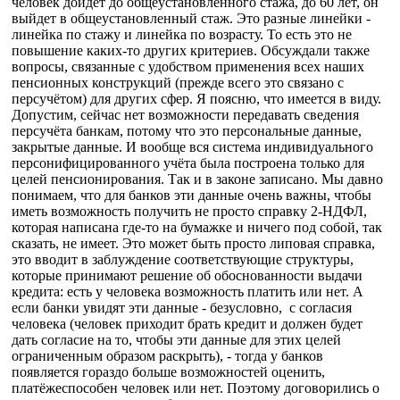
человек дойдёт до общеустановленного стажа, до 60 лет, он
выйдет в общеустановленный стаж. Это разные линейки -
линейка по стажу и линейка по возрасту. То есть это не
повышение каких-то других критериев. Обсуждали также
вопросы, связанные с удобством применения всех наших
пенсионных конструкций (прежде всего это связано с
персучётом) для других сфер. Я поясню, что имеется в виду.
Допустим, сейчас нет возможности передавать сведения
персучёта банкам, потому что это персональные данные,
закрытые данные. И вообще вся система индивидуального
персонифицированного учёта была построена только для
целей пенсионирования. Так и в законе записано. Мы давно
понимаем, что для банков эти данные очень важны, чтобы
иметь возможность получить не просто справку 2-НДФЛ,
которая написана где-то на бумажке и ничего под собой, так
сказать, не имеет. Это может быть просто липовая справка,
это вводит в заблуждение соответствующие структуры,
которые принимают решение об обоснованности выдачи
кредита: есть у человека возможность платить или нет. А
если банки увидят эти данные - безусловно, с согласия
человека (человек приходит брать кредит и должен будет
дать согласие на то, чтобы эти данные для этих целей
ограниченным образом раскрыть), - тогда у банков
появляется гораздо больше возможностей оценить,
платёжеспособен человек или нет. Поэтому договорились о