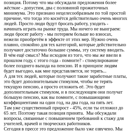
позиция. Потому что мы обсуждали предложения более
жёсткие - допустим, два с половиной прожиточных
минимума. Это признано нецелесообразным по той простой
причине, что тогда это коснётся действительно очень многих
людей. Просто люди будут бросать работу, уходить -
начинать играть на рынке труда. Мы ничего не выиграем:
люди бросят работу - мы потеряем больше во взносах,
нежели приобретём в эффекте от этих мер. Нужно очень
плавно, спокойно для тех категорий, которые действительно
получают достаточно большие суммы, эту систему вводить.
В чём ещё смысл? Мы исходим из того, что мы же ввели в
прошлом году, с этого года - помните? - стимулирование
более позднего выхода на пенсию. И в принципе людям
будет выгодно, как мне представляется, не терять...
А для тех людей, которые получают такие заработные платы,
это будет дополнительным стимулом, чтобы не терять
текущую пенсию, а просто отложить её. Это будет
дополнительным стимулом, и в последующем они получат
бо́льшую пенсию, как вы помните, с повышающими
коэффициентами на один год, на два года, на пять лет.
Там уже существенный прирост - 45%, если ты отложил до
65 лет. Поэтому такая позиция принята. Мы обсуждали
вопросы, связанные с повышением требований к стажу для
учителей, врачей и творческих работников.
Сегодня в прессе это предложение было уже озвучено. Мы