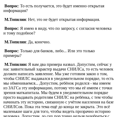
Вопрос
: То есть получается, это будет именно открытая
информация?
М.Топилин
: Нет, это не будет открытая информация.
Вопрос
: Я имею в виду, что по запросу, с согласия человека
и тому подобное?
М.Топилин
: Да, конечно.
Вопрос
: Только для банков, либо... Или это только
примеры?
М.Топилин:
Я вам два примера назвал. Допустим, сейчас у
нас заявительный характер выдачи СНИЛСа, то есть человек
должен написать заявление. Мы уже готовим закон о том,
чтобы СНИЛС выдавался в уведомительном порядке, то есть
мы обмениваемся... Допустим, ребёнок родился - мы имеем
из ЗАГСа эту информацию, потому что мы её имеем с точки
зрения маткапитала. Мы будем в уведомительном порядке
просто выдавать родителям СНИЛС на ребёнка, с тем чтобы
начинать эту историю, связанную с учётом населения на базе
СНИЛСов. Пока эта тема ещё до конца не закрыта. Это всё
маленькие шаги для того, чтобы видеть прозрачно историю
человека. Допустим, до сих пор точно нельзя разобраться с