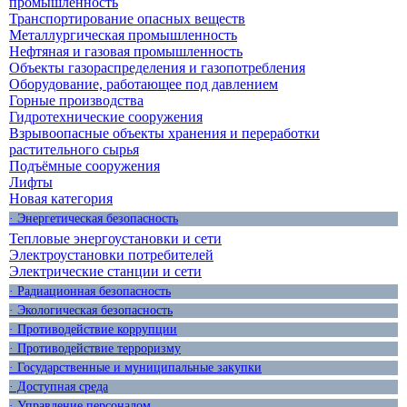
промышленность
Транспортирование опасных веществ
Металлургическая промышленность
Нефтяная и газовая промышленность
Объекты газораспределения и газопотребления
Оборудование, работающее под давлением
Горные производства
Гидротехнические сооружения
Взрывоопасные объекты хранения и переработки
растительного сырья
Подъёмные сооружения
Лифты
Новая категория
· Энергетическая безопасность
Тепловые энергоустановки и сети
Электроустановки потребителей
Электрические станции и сети
· Радиационная безопасность
· Экологическая безопасность
· Противодействие коррупции
· Противодействие терроризму
· Государственные и муниципальные закупки
· Доступная среда
· Управление персоналом