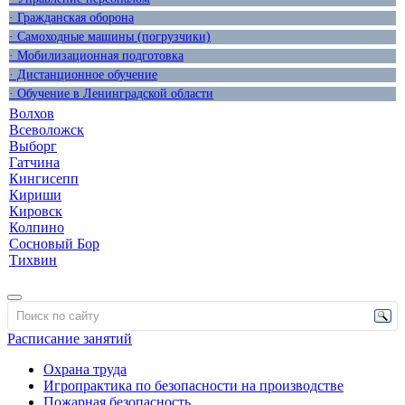
· Гражданская оборона
· Самоходные машины (погрузчики)
· Мобилизационная подготовка
· Дистанционное обучение
· Обучение в Ленинградской области
Волхов
Всеволожск
Выборг
Гатчина
Кингисепп
Кириши
Кировск
Колпино
Сосновый Бор
Тихвин
Расписание занятий
Охрана труда
Игропрактика по безопасности на производстве
Пожарная безопасность