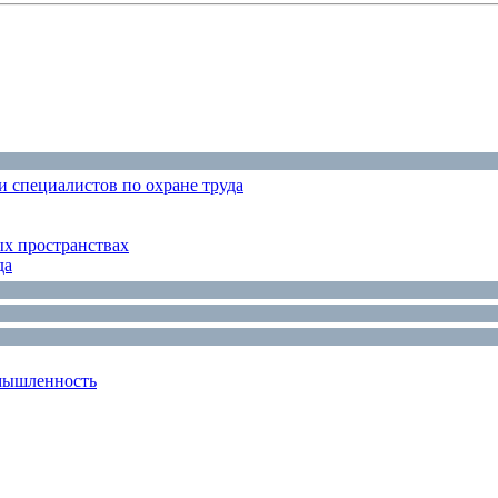
 специалистов по охране труда
ых пространствах
да
мышленность